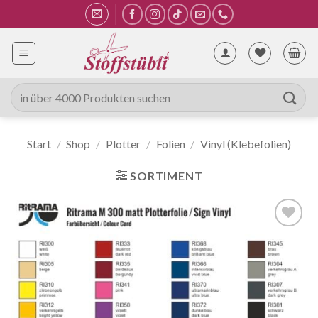
Zum
Inhalt
springen
Suche
nach:
Start
/
Shop
/
Plotter
/
Folien
/
Vinyl (Klebefolien)
SORTIMENT
Auf die
Wunschliste