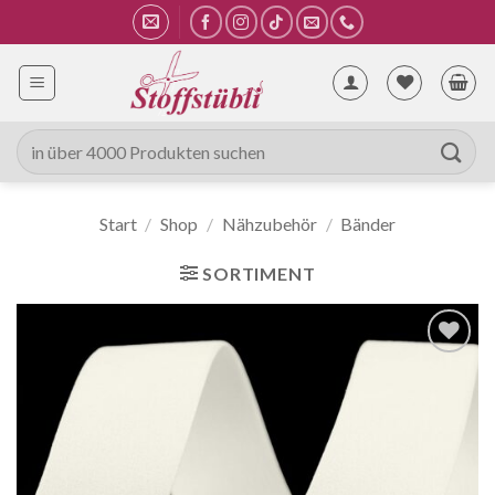
Zum
Inhalt
springen
Suche
nach:
Start
/
Shop
/
Nähzubehör
/
Bänder
SORTIMENT
Auf die
Wunschliste