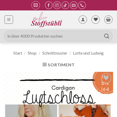
Zum
Inhalt
springen
Suche
nach:
Start
/
Shop
/
Schnittmuster
/
Lotte und Ludwig
SORTIMENT
Auf die
Wunschliste