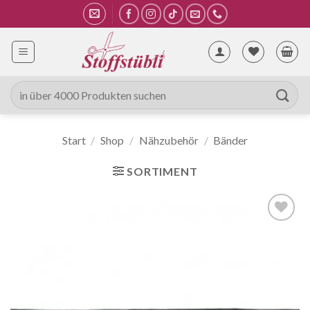
Zum
Inhalt
springen
Suche
nach:
Start
/
Shop
/
Nähzubehör
/
Bänder
SORTIMENT
Auf die
Wunschliste