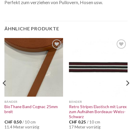
Perfekt zum verziehen von Pullovern, Hosen usw.
ÄHNLICHE PRODUKTE
Auf die
Auf die
Wunschliste
Wunschliste
BÄNDER
BÄNDER
BioThane Band Cognac 25mm
Retro Stripes Elastisch mit Lurex
breit
zum Aufnähen Bordeaux-Weiss-
Schwarz
CHF
0.50
/ 10 cm
CHF
0.25
/ 10 cm
11.4 Meter vorrätig
17 Meter vorrätig