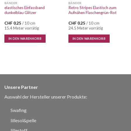
BÄNDER
BÄNDER
elastisches Einfassband
Retro Stripes Elastisch zum
dunkelblau Glitzer
Aufnähen Flaschengrün-Rot
CHF
0.25
/ 10 cm
CHF
0.25
/ 10 cm
15.4 Meter vorrätig
24.5 Meter vorrätig
IN DEN WARENKORB
IN DEN WARENKORB
Unsere Partner
Auswahl der Hersteller unserer Produkte:
Swafing
lillesol&pelle
lillestoff