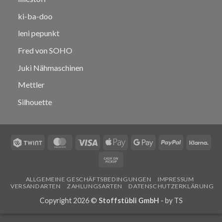
ki-ba-doo
leni pepunkt
Fred von SOHO
Juki Nähmaschinen
Mettler
Silhouette
Twint
MasterCard
Visa
Apple
Google
PayPal
Klar
Pay
Pay
Cash
on
ALLGEMEINE GESCHÄFTSBEDINGUNGEN
IMPRESSUM
Pickup
VERSANDARTEN
ZAHLUNGSARTEN
DATENSCHUTZERKLÄRUNG
Copyright 2026 ©
Stoffstübli GmbH
- by
TS