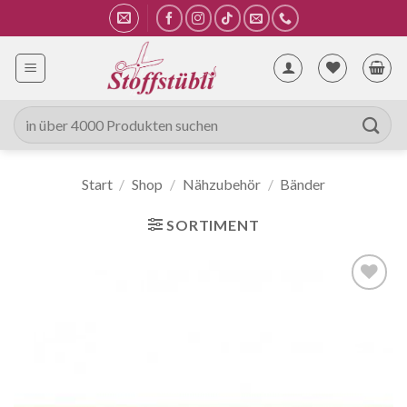
Zum
Inhalt
springen
Suche
nach:
Start
/
Shop
/
Nähzubehör
/
Bänder
SORTIMENT
Auf die
Wunschliste