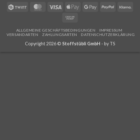
Twint
MasterCard
Visa
Apple
Google
PayPal
Klar
Pay
Pay
Cash
on
ALLGEMEINE GESCHÄFTSBEDINGUNGEN
IMPRESSUM
Pickup
VERSANDARTEN
ZAHLUNGSARTEN
DATENSCHUTZERKLÄRUNG
Copyright 2026 ©
Stoffstübli GmbH
- by
TS