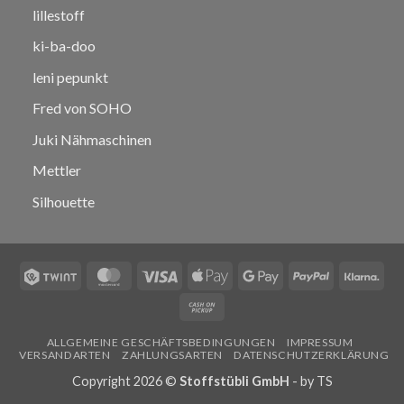
lillestoff
ki-ba-doo
leni pepunkt
Fred von SOHO
Juki Nähmaschinen
Mettler
Silhouette
Twint
MasterCard
Visa
Apple
Google
PayPal
Klar
Pay
Pay
Cash
on
ALLGEMEINE GESCHÄFTSBEDINGUNGEN
IMPRESSUM
Pickup
VERSANDARTEN
ZAHLUNGSARTEN
DATENSCHUTZERKLÄRUNG
Copyright 2026 ©
Stoffstübli GmbH
- by
TS