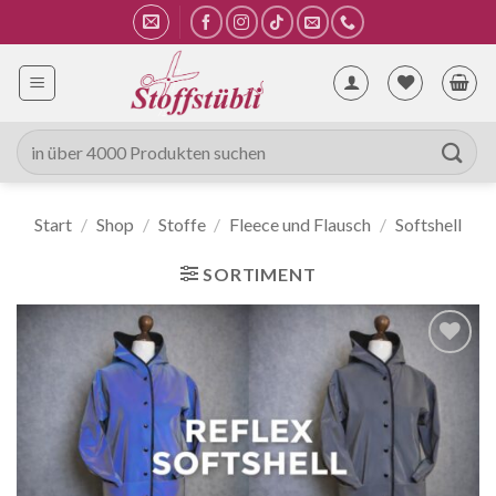
Zum
Inhalt
springen
Suche
nach:
Start
/
Shop
/
Stoffe
/
Fleece und Flausch
/
Softshell
SORTIMENT
Auf die
Wunschliste