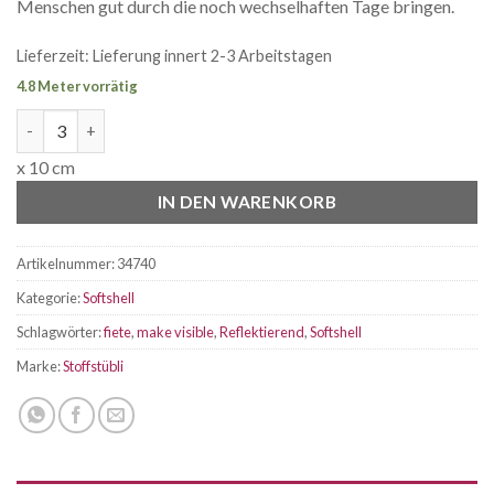
Menschen gut durch die noch wechselhaften Tage bringen.
Lieferzeit:
Lieferung innert 2-3 Arbeitstagen
4.8 Meter vorrätig
Softshell Reflektierend Menge
x 10 cm
IN DEN WARENKORB
Artikelnummer:
34740
Kategorie:
Softshell
Schlagwörter:
fiete
,
make visible
,
Reflektierend
,
Softshell
Marke:
Stoffstübli