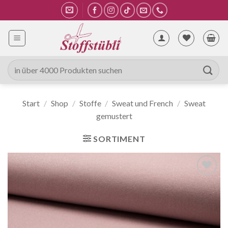
Zum
Inhalt
springen
Suche
nach:
Start
/
Shop
/
Stoffe
/
Sweat und French
/
Sweat
gemustert
SORTIMENT
Auf die
Wunschliste