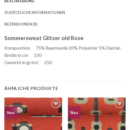
BESCHREIBUNG
ZUSÄTZLICHE INFORMATIONEN
REZENSIONEN (0)
Sommersweat Glitzer old Rose
Komposition 75% Baumwolle 20% Polyester 5% Elastan
Breite in cm 150
Gewicht in gr/m2 250
ÄHNLICHE PRODUKTE
Auf die
Auf die
Neu
Neu
Wunschliste
Wunschliste