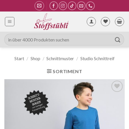
Zum
Inhalt
springen
Suche
nach:
Start
/
Shop
/
Schnittmuster
/
Studio Schnittreif
SORTIMENT
Auf die
Wunschliste