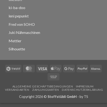
ki-ba-doo
leni pepunkt
Fred von SOHO
Juki Nähmaschinen
Mettler
Silhouette
Twint
MasterCard
Visa
Apple
Google
PayPal
Klar
Pay
Pay
Cash
on
ALLGEMEINE GESCHÄFTSBEDINGUNGEN
IMPRESSUM
Pickup
VERSANDARTEN
ZAHLUNGSARTEN
DATENSCHUTZERKLÄRUNG
Copyright 2026 ©
Stoffstübli GmbH
- by
TS