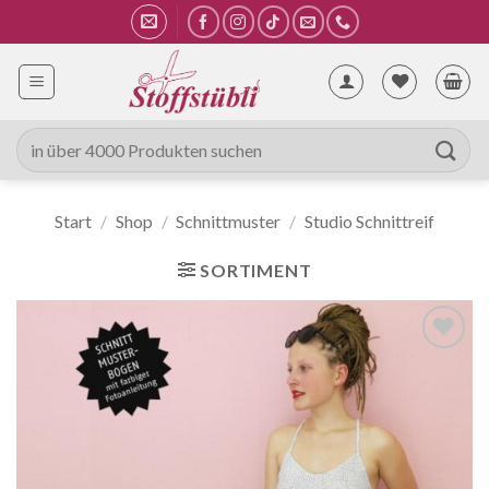
Zum
Inhalt
springen
Suche
nach:
Start
/
Shop
/
Schnittmuster
/
Studio Schnittreif
SORTIMENT