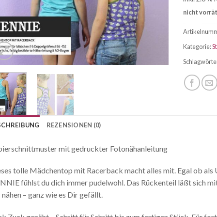
nicht vorrä
Artikelnum
Kategorie:
S
Schlagwörte
SCHREIBUNG
REZENSIONEN (0)
ierschnittmuster mit gedruckter Fotonähanleitung
ses tolle Mädchentop mit Racerback macht alles mit. Egal ob als U
NIE fühlst du dich immer pudelwohl. Das Rückenteil läßt sich mit
 nähen – ganz wie es Dir gefällt.
k Zuck genäht – Schritt für Schritt bis zum fertigen Stück. Für fo