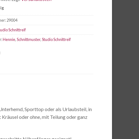
tig
mer:
29004
tudio Schnittreif
r:
Hennie
,
Schnittmuster
,
Studio Schnittreif
nterhemd, Sporttop oder als Urlaubsteil, in
 Kräusel oder ohne, mit Teilung oder ganz
rtgeschritte Nähanfänger geeignet!