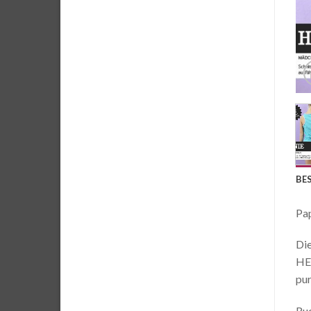
BE
Pap
Die
HEN
pur
Ruc