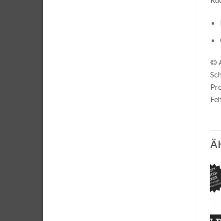
© A
Sch
Pro
Feh
Ä
Auf die
Auf die
Wunschliste
Wunschliste