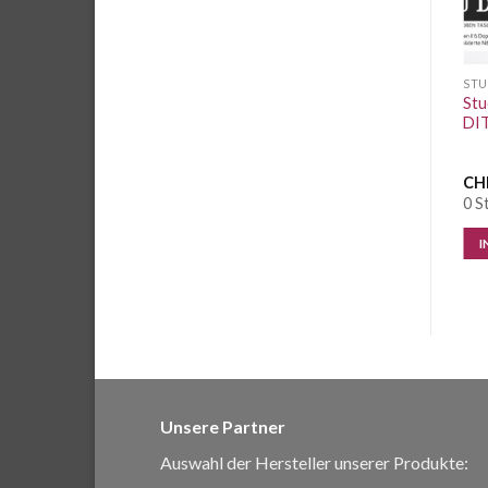
STUDIO SCHNITTREIF
STUDIO SCHNITTREIF
STU
Studio Schnittreif Frau
Studio Schnittreif FRAU
Stu
TONI Kapuzenpulli
DANA Bluse mit
DIT
Halslochbündchen
CHF
13.50
/ Stk.
CHF
13.50
/ Stk.
CH
0 Stk. vorrätig
1 Stk. vorrätig
0 S
IN DEN WARENKORB
IN DEN WARENKORB
I
Unsere Partner
Auswahl der Hersteller unserer Produkte: