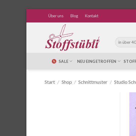
Zum
Über uns
Blog
Kontakt
Inhalt
springen
Suche
nach:
SALE
NEU EINGETROFFEN
STOF
Start
/
Shop
/
Schnittmuster
/
Studio Sch