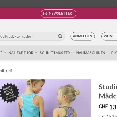
NEWSLETTER
ANMELDEN
WUNSC
FE
NÄHZUBEHÖR
SCHNITTMUSTER
NÄHMASCHINEN
PL
nittreif
Studi
Mädc
Auf die
Wunschliste
13
CHF
inkl. 2.6 %