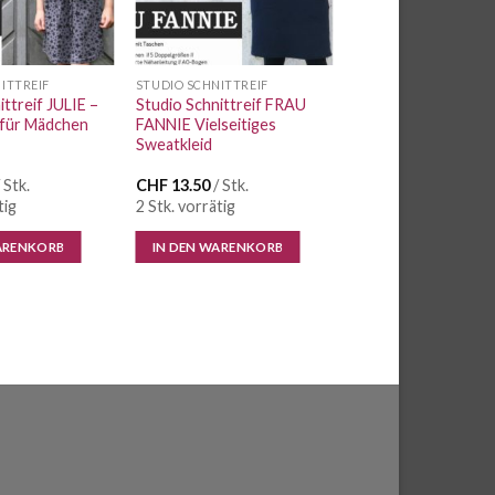
ITTREIF
STUDIO SCHNITTREIF
ittreif JULIE –
Studio Schnittreif FRAU
 für Mädchen
FANNIE Vielseitiges
Sweatkleid
 Stk.
CHF
13.50
/ Stk.
tig
2 Stk. vorrätig
ARENKORB
IN DEN WARENKORB