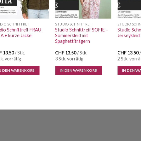
DIO SCHNITTREIF
STUDIO SCHNITTREIF
STUDIO SCHN
dio Schnittreif FRAU
Studio Schnittreif SOFIE –
Studio Schn
A • kurze Jacke
Sommerkleid mit
Jerseykleid
Spaghettiträgern
F
13.50
/ Stk.
CHF
13.50
/ Stk.
CHF
13.50
/
tk. vorrätig
3 Stk. vorrätig
2 Stk. vorrä
N DEN WARENKORB
IN DEN WARENKORB
IN DEN W