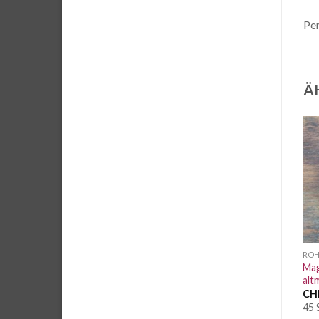
Per
Ä
Auf die
Auf die
Wunschliste
Wunschliste
ROHLINGE & CO.
ROHLINGE & CO.
ROH
Trägerversteller
Mag
D Ring 32 mm altmessing
Kunststoff schwarz 4cm
alt
CHF
1.10
/ Stk.
CHF
1.50
/ Stk.
CH
93 Stk. vorrätig
26 Stk. vorrätig
45 