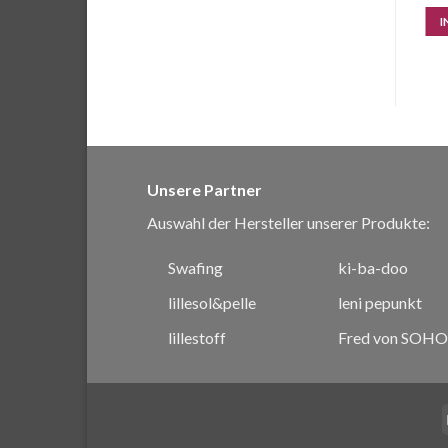
IN DEN WARENKORB
IN DEN WARENKORB
I
Unsere Partner
Auswahl der Hersteller unserer Produkte:
Swafing
ki-ba-doo
lillesol&pelle
leni pepunkt
lillestoff
Fred von SOHO