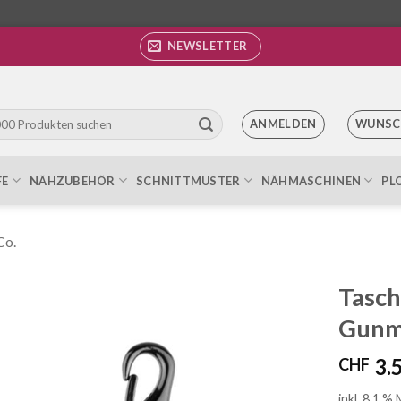
NEWSLETTER
ANMELDEN
WUNSC
FE
NÄHZUBEHÖR
SCHNITTMUSTER
NÄHMASCHINEN
PL
Co.
Tasc
Gunme
Auf die
Wunschliste
3.
CHF
inkl. 8.1 %