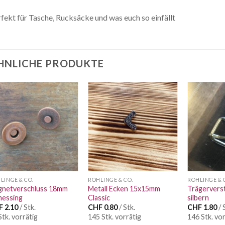
fekt für Tasche, Rucksäcke und was euch so einfällt
HNLICHE PRODUKTE
Auf die
Auf die
Wunschliste
Wunschliste
LINGE & CO.
ROHLINGE & CO.
ROHLINGE & 
netverschluss 18mm
Metall Ecken 15x15mm
Trägervers
messing
Classic
silbern
F
2.10
/ Stk.
CHF
0.80
/ Stk.
CHF
1.80
/ 
Stk. vorrätig
145 Stk. vorrätig
146 Stk. vor