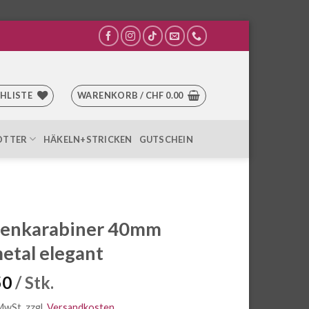
HLISTE
WARENKORB /
CHF
0.00
OTTER
HÄKELN+STRICKEN
GUTSCHEIN
henkarabiner 40mm
tal elegant
50
/ Stk.
 MwSt.
zzgl.
Versandkosten