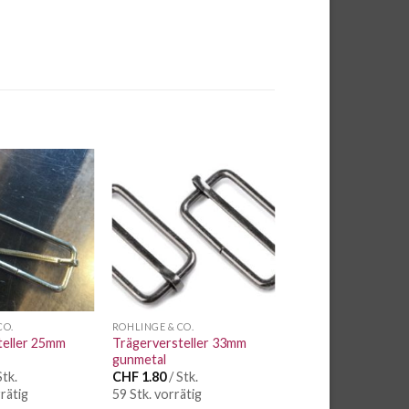
Auf die
Auf die
Wunschliste
Wunschliste
CO.
ROHLINGE & CO.
teller 25mm
Trägerversteller 33mm
gunmetal
Stk.
CHF
1.80
/ Stk.
rätig
59 Stk. vorrätig