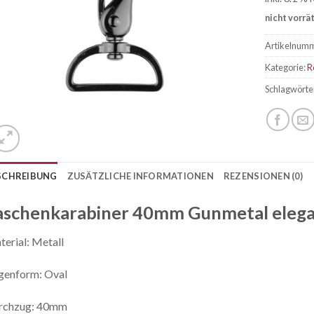
nicht vorrä
Artikelnum
Kategorie:
R
Schlagwörte
SCHREIBUNG
ZUSÄTZLICHE INFORMATIONEN
REZENSIONEN (0)
aschenkarabiner 40mm Gunmetal eleg
erial: Metall
genform: Oval
rchzug: 40mm