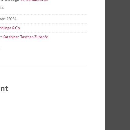
tig
mer:
25054
ohlinge & Co.
r:
Karabiner
,
Taschen Zubehör
ant