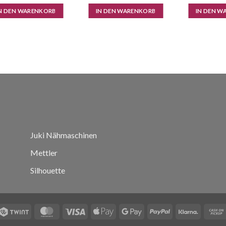
N DEN WARENKORB
IN DEN WARENKORB
IN DEN W
Juki Nähmaschinen
Mettler
Silhouette
Twint
MasterCard
Visa
Apple
Google
PayPal
Klarna
Pay
Pay