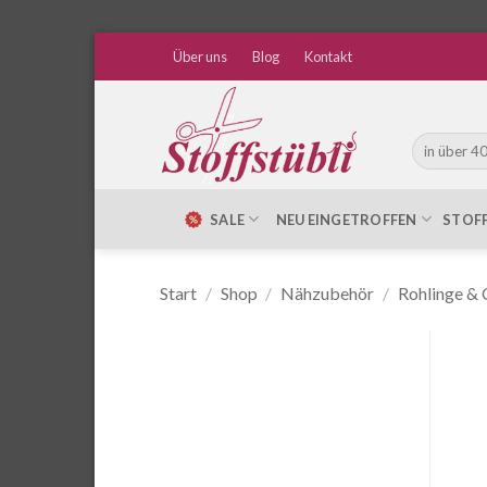
Zum
Über uns
Blog
Kontakt
Inhalt
springen
Suche
nach:
SALE
NEU EINGETROFFEN
STOF
Start
/
Shop
/
Nähzubehör
/
Rohlinge & 