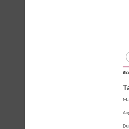
BE
T
Mat
Au
Du