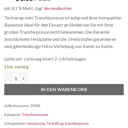
inkl. 8.1 % MwSt.
zzgl.
Versandkosten
Teckwrap mini Transferpresse ist aufgrund ihrer kompakten
Bauweise ideal für den Einsatz an Stellen wo Sie mit Ihrer
großen Transferpresse nicht hinkommen. Die Keramik
beschichtete Heizplatte und die 3 Heizstufen garantieren
eine gleichmässige Hitze Verteilung von Kante zu Kante.
Lieferzeit:
Lieferung innert 2-3 Arbeitstagen
3 Stk. vorrätig
Teckwrap mini Transferpresse Menge
IN DEN WARENKORB
Artikelnummer:
35906
Kategorie:
Transferpressen
Schlagwörter:
mini presse
,
TeckWrap
,
transferpresse