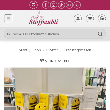
Zum
Inhalt
springen
Suche
nach:
Start
/
Shop
/
Plotter
/
Transferpressen
SORTIMENT