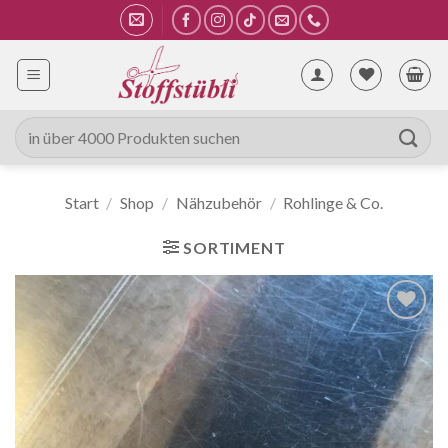
Zum
Inhalt
springen
Suche
nach:
Start
/
Shop
/
Nähzubehör
/
Rohlinge & Co.
SORTIMENT
Auf die
Wunschliste