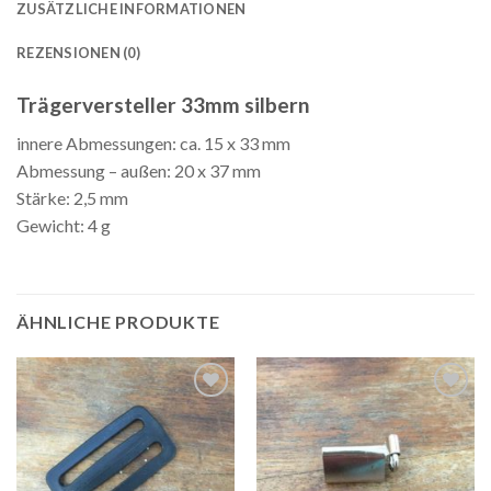
ZUSÄTZLICHE INFORMATIONEN
REZENSIONEN (0)
Trägerversteller 33mm silbern
innere Abmessungen: ca. 15 x 33 mm
Abmessung – außen: 20 x 37 mm
Stärke: 2,5 mm
Gewicht: 4 g
ÄHNLICHE PRODUKTE
Auf die
Auf die
Wunschliste
Wunschliste