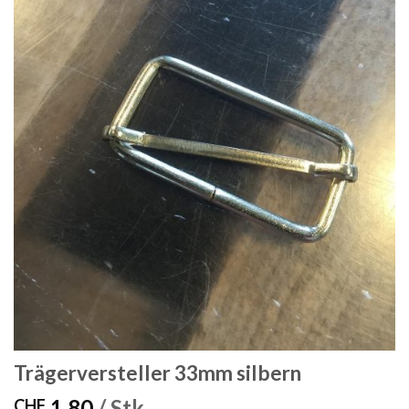
Trägerversteller 33mm silbern
1.80
/ Stk.
CHF