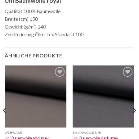
Uni Baumwolle royal
Qualität 100% Baumwolle
Breite (cm) 150
Gewicht (g/m²) 140
Zertifizierung Öko-Tex Standard 100
ÄHNLICHE PRODUKTE
Auf die
Auf die
Wunschliste
Wunschliste
WEBWARE
BAUMWOLLE UNI
Uni Baumwolle mid grey
Uni Baumwolle dark grey