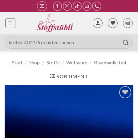
Zum
Inhalt
springen
Suche
nach:
Start
/
Shop
/
Stoffe
/
Webware
/
Baumwolle Uni
SORTIMENT
Auf die
Wunschliste