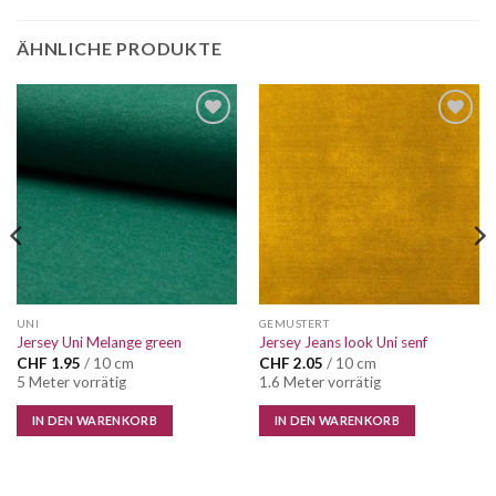
ÄHNLICHE PRODUKTE
Auf die
Auf die
Wunschliste
Wunschliste
UNI
GEMUSTERT
Jersey Uni Melange green
Jersey Jeans look Uni senf
CHF
1.95
/ 10 cm
CHF
2.05
/ 10 cm
5 Meter vorrätig
1.6 Meter vorrätig
IN DEN WARENKORB
IN DEN WARENKORB