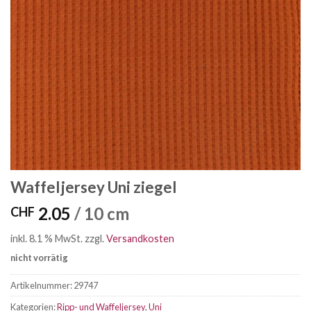
Waffeljersey Uni ziegel
2.05
/ 10 cm
CHF
inkl. 8.1 % MwSt.
zzgl.
Versandkosten
nicht vorrätig
Artikelnummer:
29747
Kategorien:
Ripp- und Waffeljersey
,
Uni