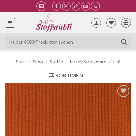
Zum
Inhalt
springen
Suche
nach:
Start
/
Shop
/
Stoffe
/
Jersey Strickware
/
Uni
SORTIMENT
Auf die
Wunschliste