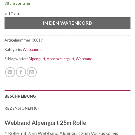
30 cm vorrätig
x 10 cm
IN DEN WARENKORB
Artikelnummer:
30819
Kategorie:
Webbänder
Schlagwörter:
Alpengurt
,
Appenzellergurt
,
Webband
BESCHREIBUNG
REZENSIONEN (0)
Webband Alpengurt 25m Rolle
1 Rolle mit 25m Webband Alpengurt zum Vorzugspreis