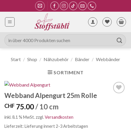
Zum
Inhalt
springen
Suche
nach:
Start
/
Shop
/
Nähzubehör
/
Bänder
/
Webbänder
SORTIMENT
Webband Alpengurt 25m Rolle
Auf die
Wunschliste
75.00
/ 10 cm
CHF
inkl. 8.1 % MwSt.
zzgl.
Versandkosten
Lieferzeit:
Lieferung innert 2-3 Arbeitstagen