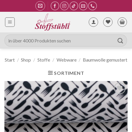
Zum
Inhalt
springen
Suche
nach:
Start
/
Shop
/
Stoffe
/
Webware
/
Baumwolle gemustert
SORTIMENT
Auf die
Wunschliste