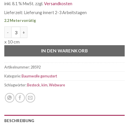
inkl. 8.1 % MwSt.
zzgl.
Versandkosten
Lieferzeit:
Lieferung innert 2-3 Arbeitstagen
2.2 Meter vorrätig
Webware Baumwolle Kim Besteck weiss Menge
x 10 cm
IN DEN WARENKORB
Artikelnummer:
28592
Kategorie:
Baumwolle gemustert
Schlagwörter:
Besteck
,
kim
,
Webware
BESCHREIBUNG