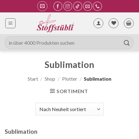
Zum
Inhalt
springen
Suche
nach:
Sublimation
Start
/
Shop
/
Plotter
/
Sublimation
SORTIMENT
Sublimation