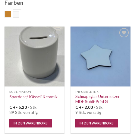
Farben
gold
weiss
Auf die
Auf die
Wunschliste
Wunschliste
SUBLIMATION
INFUSIBLE INK
Schnapsglas Untersetzer
Spardose/ Kässeli Keramik
MDF Subli-Print®
CHF
5.20
/ Stk.
CHF
2.00
/ Stk.
89 Stk. vorrätig
9 Stk. vorrätig
IN DEN WARENKORB
IN DEN WARENKORB