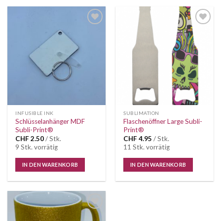
Auf die
Auf die
Wunschliste
Wunschliste
INFUSIBLE INK
SUBLIMATION
Schlüsselanhänger MDF
Flaschenöffner Large Subli-
Subli-Print®
Print®
CHF
2.50
/ Stk.
CHF
4.95
/ Stk.
9 Stk. vorrätig
11 Stk. vorrätig
IN DEN WARENKORB
IN DEN WARENKORB
Auf die