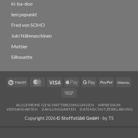
ki-ba-doo
leni pepunkt
Fred von SOHO
Juki Nähmaschinen
Mettler
Silhouette
Twint
MasterCard
Visa
Apple
Google
PayPal
Klar
Pay
Pay
Cash
on
ALLGEMEINE GESCHÄFTSBEDINGUNGEN
IMPRESSUM
Pickup
VERSANDARTEN
ZAHLUNGSARTEN
DATENSCHUTZERKLÄRUNG
Copyright 2026 ©
Stoffstübli GmbH
- by
TS