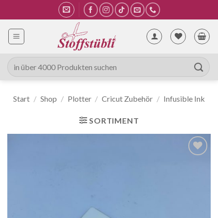
Zum
Inhalt
springen
Suche
nach:
Start
/
Shop
/
Plotter
/
Cricut Zubehör
/
Infusible Ink
SORTIMENT