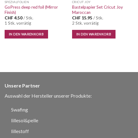
SPEZIALFOLIEN
CRICUT JOY
GoPress deep red foil (Mirror
Bastelpapier Set Cricut Joy
Finish)
Maroccan
CHF
4.50
/ Stk.
CHF
15.95
/ Stk.
1 Stk. vorrätig
2 Stk. vorrätig
IN DEN WARENKORB
IN DEN WARENKORB
Unsere Partner
Auswahl der Hersteller unserer Produkte:
Swafing
lillesol&pelle
lillestoff