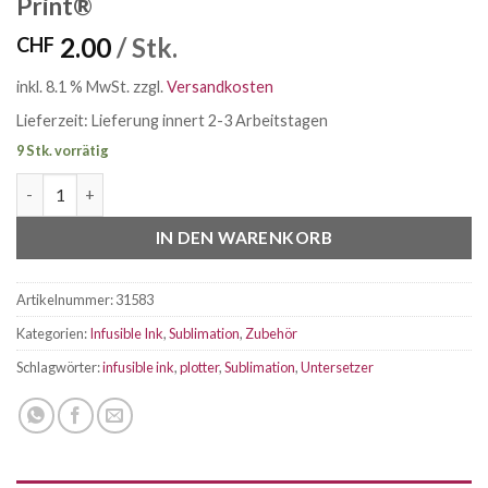
Print®
2.00
/ Stk.
CHF
inkl. 8.1 % MwSt.
zzgl.
Versandkosten
Lieferzeit:
Lieferung innert 2-3 Arbeitstagen
9 Stk. vorrätig
Schnapsglas Untersetzer MDF Subli-Print® Menge
IN DEN WARENKORB
Artikelnummer:
31583
Kategorien:
Infusible Ink
,
Sublimation
,
Zubehör
Schlagwörter:
infusible ink
,
plotter
,
Sublimation
,
Untersetzer