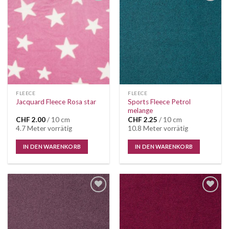
Auf die
Auf die
Wunschliste
Wunschliste
FLEECE
FLEECE
Sports Fleece Petrol
Jacquard Fleece Rosa star
melange
CHF
2.00
/ 10 cm
CHF
2.25
/ 10 cm
4.7 Meter vorrätig
10.8 Meter vorrätig
IN DEN WARENKORB
IN DEN WARENKORB
Auf die
Auf die
Wunschliste
Wunschliste