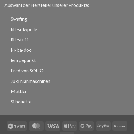
Auswahl der Hersteller unserer Produkte:
Swafing
lillesol&pelle
lillestoff
ki-ba-doo
leni pepunkt
Fred von SOHO
Juki Nähmaschinen
Mettler
Silhouette
Twint
MasterCard
Visa
Apple
Google
PayPal
Klar
Pay
Pay