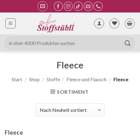
Zum
Inhalt
springen
Suche
nach:
Fleece
Start
/
Shop
/
Stoffe
/
Fleece und Flausch
/
Fleece
SORTIMENT
Fleece