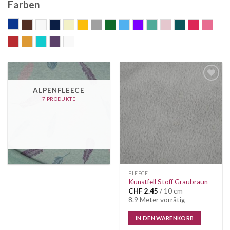
Farben
blau
braun
Bunt
dunkelblau
ecru
gelb
grau
grün
hellblau
Lila
mint
old rose
petrol
pink
rosa
rot
senf
Türkis
violett
weiss
Auf die
ALPENFLEECE
Wunschliste
7 PRODUKTE
FLEECE
Kunstfell Stoff Graubraun
CHF
2.45
/ 10 cm
8.9 Meter vorrätig
IN DEN WARENKORB