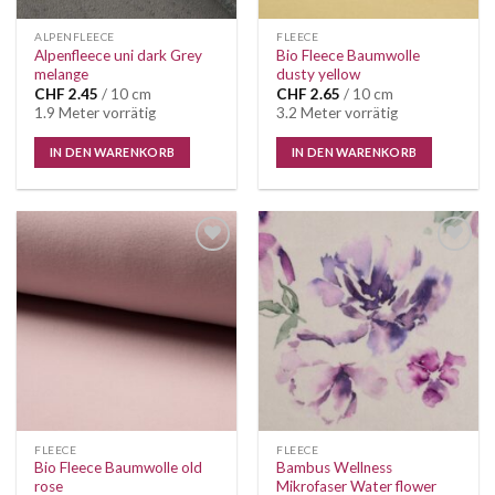
ALPENFLEECE
FLEECE
Alpenfleece uni dark Grey
Bio Fleece Baumwolle
melange
dusty yellow
CHF
2.45
/ 10 cm
CHF
2.65
/ 10 cm
1.9 Meter vorrätig
3.2 Meter vorrätig
IN DEN WARENKORB
IN DEN WARENKORB
Auf die
Auf die
Wunschliste
Wunschliste
FLEECE
FLEECE
Bio Fleece Baumwolle old
Bambus Wellness
rose
Mikrofaser Water flower