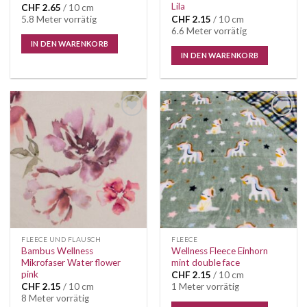
Lila
CHF
2.65
/ 10 cm
5.8 Meter vorrätig
CHF
2.15
/ 10 cm
6.6 Meter vorrätig
IN DEN WARENKORB
IN DEN WARENKORB
Auf die
Auf die
Wunschliste
Wunschliste
FLEECE UND FLAUSCH
FLEECE
Bambus Wellness
Wellness Fleece Einhorn
Mikrofaser Water flower
mint double face
pink
CHF
2.15
/ 10 cm
CHF
2.15
/ 10 cm
1 Meter vorrätig
8 Meter vorrätig