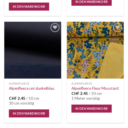
IN DEN WARENKORB
IN DEN WARENKORB
Auf die
Auf die
Wunschliste
Wunschliste
ALPENFLEECE
ALPENFLEECE
Alpenfleece uni dunkelblau
Alpenfleece Fleur Moustard
CHF
2.45
/ 10 cm
CHF
2.45
/ 10 cm
1 Meter vorrätig
30 cm vorrätig
IN DEN WARENKORB
IN DEN WARENKORB