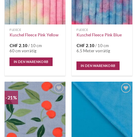
FLEECE
FLEECE
Kuschel Fleece Pink Yellow
Kuschel Fleece Pink Blue
CHF
2.10
/ 10 cm
CHF
2.10
/ 10 cm
60 cm vorrätig
6.5 Meter vorrätig
IN DEN WARENKORB
IN DEN WARENKORB
-21%
Auf die
Auf die
Wunschliste
Wunschliste