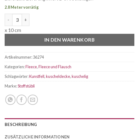
2.8 Meter vorrätig
Kunstfell Stoff Ecru Menge
x 10 cm
IN DEN WARENKORB
Artikelnummer:
36274
Kategorien:
Fleece
,
Fleece und Flausch
Schlagwörter:
Kunstfell
,
kuscheldecke
,
kuschelig
Marke:
Stoffstübli
BESCHREIBUNG
ZUSÄTZLICHE INFORMATIONEN