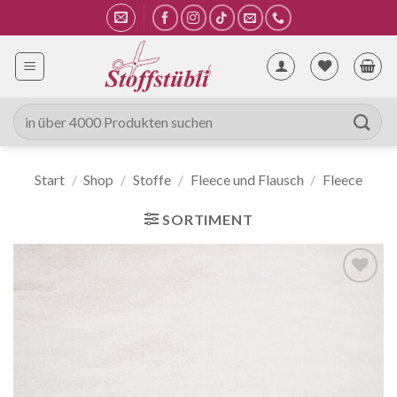
Zum
Inhalt
springen
Suche
nach:
Start
/
Shop
/
Stoffe
/
Fleece und Flausch
/
Fleece
SORTIMENT
Auf die
Wunschliste