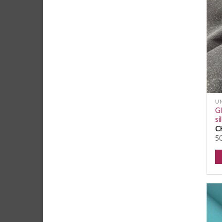
UN
Gl
si
C
50