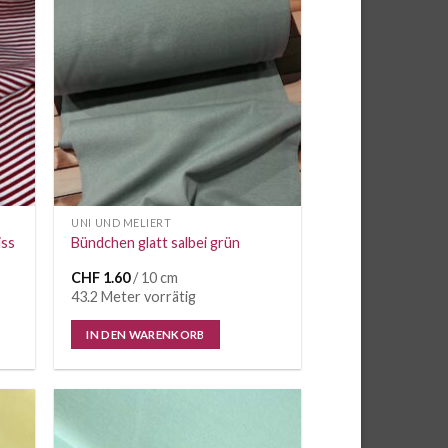
e
Auf die
iste
Wunschliste
UNI UND MELIERT
iss
Bündchen glatt salbei grün
CHF
1.60
/ 10 cm
43.2 Meter vorrätig
IN DEN WARENKORB
e
Auf die