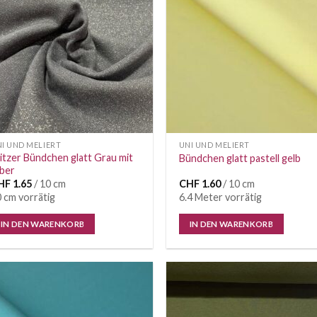
Wunschliste
Wunschl
I UND MELIERT
UNI UND MELIERT
itzer Bündchen glatt Grau mit
Bündchen glatt pastell gelb
lber
HF
1.65
/ 10 cm
CHF
1.60
/ 10 cm
 cm vorrätig
6.4 Meter vorrätig
IN DEN WARENKORB
IN DEN WARENKORB
Auf die
Auf di
Wunschliste
Wunschl