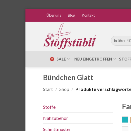
Zum
Über uns
Blog
Kontakt
Inhalt
springen
Suche
nach:
SALE
NEU EINGETROFFEN
STOF
Bündchen Glatt
Start
/
Shop
/
Produkte verschlagwortet
Fa
Stoffe
Nähzubehör
a
Schnittmuster
w