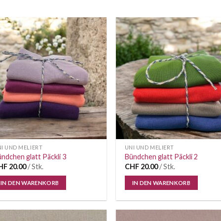
Auf die
Auf di
Wunschliste
Wunschl
I UND MELIERT
UNI UND MELIERT
ndchen glatt Päckli 3
Bündchen glatt Päckli 2
HF
20.00
/ Stk.
CHF
20.00
/ Stk.
IN DEN WARENKORB
IN DEN WARENKORB