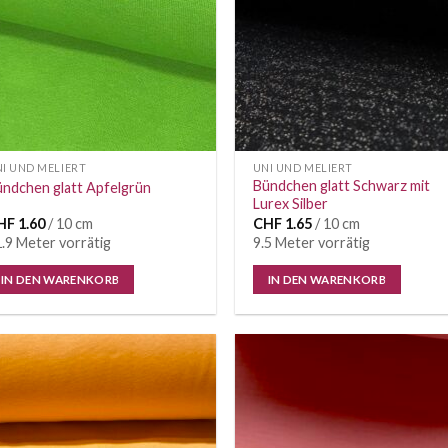
I UND MELIERT
UNI UND MELIERT
Bündchen glatt Schwarz mit
ndchen glatt Apfelgrün
Lurex Silber
HF
1.60
/ 10 cm
CHF
1.65
/ 10 cm
.9 Meter vorrätig
9.5 Meter vorrätig
IN DEN WARENKORB
IN DEN WARENKORB
Auf die
Auf di
Wunschliste
Wunschl