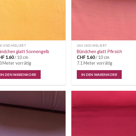
I UND MELIERT
UNI UND MELIERT
ündchen glatt Sonnengelb
Bündchen glatt Pfirsich
HF
1.60
/ 10 cm
CHF
1.60
/ 10 cm
3 Meter vorrätig
7.1 Meter vorrätig
IN DEN WARENKORB
IN DEN WARENKORB
Auf die
Auf di
Wunschliste
Wunschl