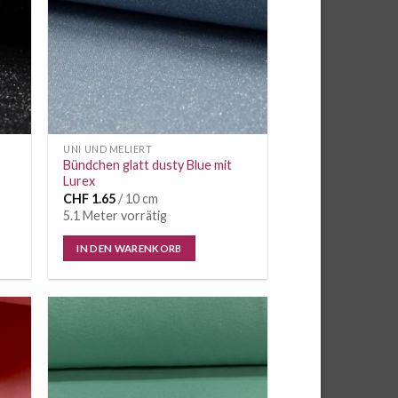
UNI UND MELIERT
Bündchen glatt dusty Blue mit
Lurex
CHF
1.65
/ 10 cm
5.1 Meter vorrätig
IN DEN WARENKORB
e
Auf die
iste
Wunschliste