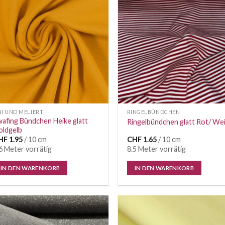
Auf die
Auf di
Wunschliste
Wunschl
I UND MELIERT
RINGELBÜNDCHEN
afing Bündchen Heike glatt
Ringelbündchen glatt Rot/ We
oldgelb
HF
1.95
/ 10 cm
CHF
1.65
/ 10 cm
6 Meter vorrätig
8.5 Meter vorrätig
IN DEN WARENKORB
IN DEN WARENKORB
Auf die
Auf di