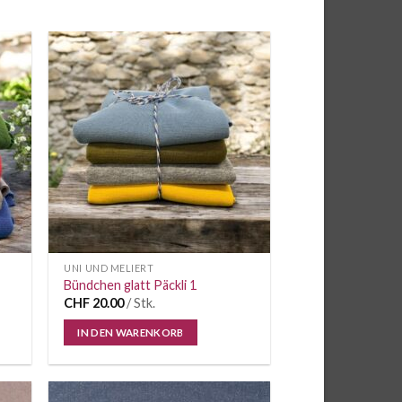
e
Auf die
iste
Wunschliste
UNI UND MELIERT
Bündchen glatt Päckli 1
CHF
20.00
/ Stk.
IN DEN WARENKORB