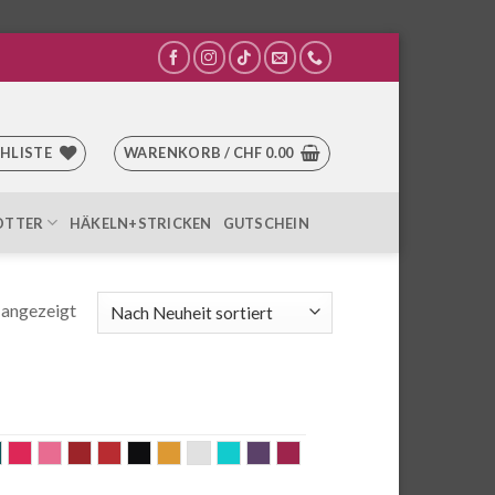
HLISTE
WARENKORB /
CHF
0.00
OTTER
HÄKELN+STRICKEN
GUTSCHEIN
Nach
 angezeigt
Aktualität
sortiert
e
nge
petrol
pink
rosa
Rost
rot
schwarz
senf
silber
Türkis
violett
weinrot