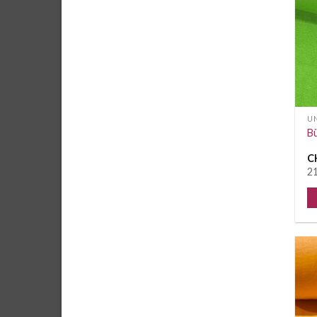
UN
Bü
C
21