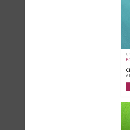
UN
Bü
C
6 