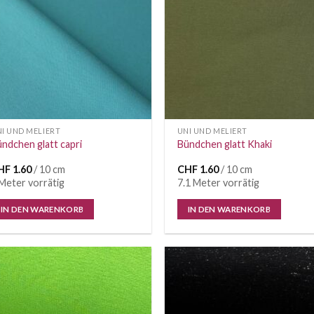
I UND MELIERT
UNI UND MELIERT
ndchen glatt capri
Bündchen glatt Khaki
HF
1.60
/ 10 cm
CHF
1.60
/ 10 cm
Meter vorrätig
7.1 Meter vorrätig
IN DEN WARENKORB
IN DEN WARENKORB
Auf die
Auf di
Wunschliste
Wunschl