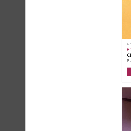
UN
B
C
8.