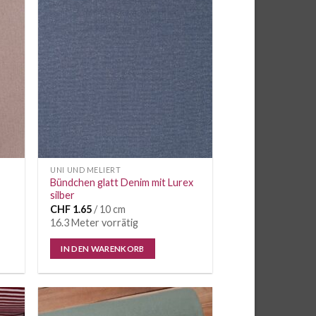
e
Auf die
iste
Wunschliste
UNI UND MELIERT
Bündchen glatt Denim mit Lurex
silber
CHF
1.65
/ 10 cm
16.3 Meter vorrätig
IN DEN WARENKORB