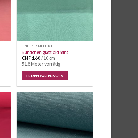
UNI UND MELIERT
Bündchen glatt old mint
CHF
1.60
/ 10 cm
51.8 Meter vorrätig
IN DEN WARENKORB
e
Auf die
iste
Wunschliste