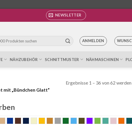
NEWSLETTER
ANMELDEN
WUNSC
FE
NÄHZUBEHÖR
SCHNITTMUSTER
NÄHMASCHINEN
PL
Ergebnisse 1 – 36 von 62 werden
 mit „Bündchen Glatt“
rben
qua
beige
blau
braun
dunkelblau
ecru
gelb
gold
grau
grün
hellblau
khaki
Lila
lime
mint
old ros
ora
eiss