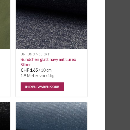
UNI UND MELIERT
Bündchen glatt navy mit Lurex
Silber
CHF
1.65
/ 10 cm
1.9 Meter vorrätig
IN DEN WARENKORB
e
Auf die
iste
Wunschliste