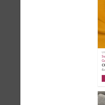
UN
Sw
G
C
6.