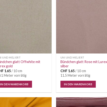
Auf die
Auf di
Wunschliste
Wunschl
I UND MELIERT
UNI UND MELIERT
ndchen glatt Offwhite mit
Bündchen glatt Rose mit Lurex
rex gold
silber
HF
1.65
/ 10 cm
CHF
1.65
/ 10 cm
.1 Meter vorrätig
11.5 Meter vorrätig
IN DEN WARENKORB
IN DEN WARENKORB