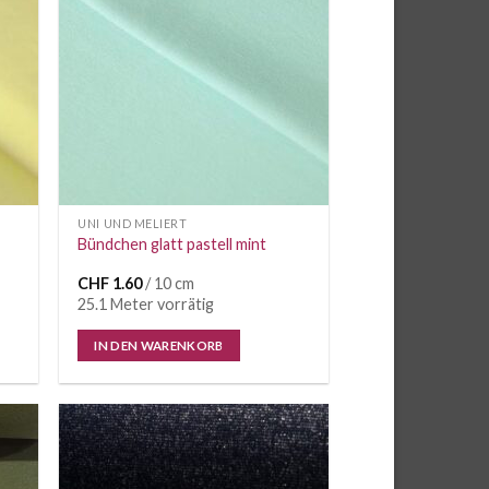
iste
Wunschliste
UNI UND MELIERT
Bündchen glatt pastell mint
CHF
1.60
/ 10 cm
25.1 Meter vorrätig
IN DEN WARENKORB
e
Auf die
iste
Wunschliste