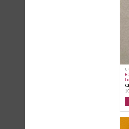
UN
Bü
Lu
C
10