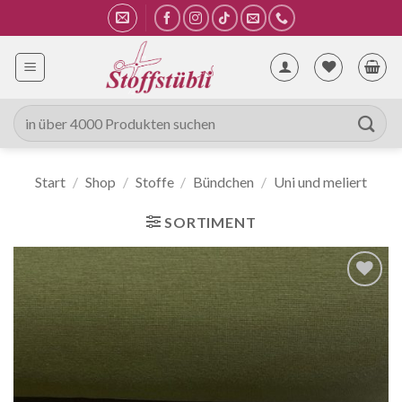
Zum
Inhalt
springen
Suche
nach:
Start
/
Shop
/
Stoffe
/
Bündchen
/
Uni und meliert
SORTIMENT
Auf die
Wunschliste