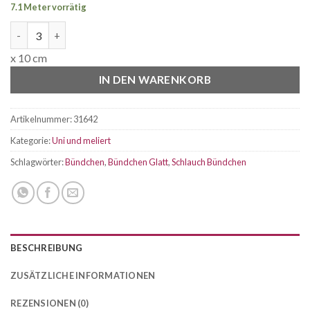
7.1 Meter vorrätig
Bündchen glatt Khaki Menge
x 10 cm
IN DEN WARENKORB
Artikelnummer:
31642
Kategorie:
Uni und meliert
Schlagwörter:
Bündchen
,
Bündchen Glatt
,
Schlauch Bündchen
BESCHREIBUNG
ZUSÄTZLICHE INFORMATIONEN
REZENSIONEN (0)