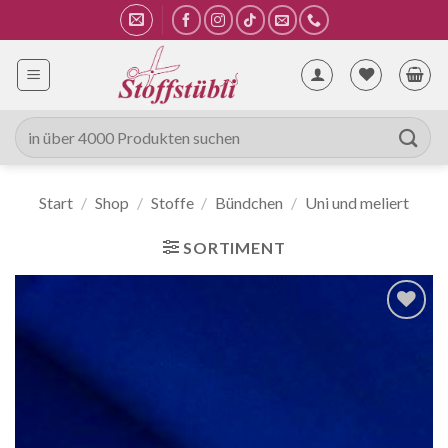
Zum
Inhalt
springen
Suche
nach:
Start
/
Shop
/
Stoffe
/
Bündchen
/
Uni und meliert
SORTIMENT
Auf die
Wunschliste