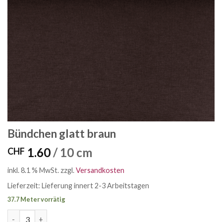
Bündchen glatt braun
1.60
/ 10 cm
CHF
inkl. 8.1 % MwSt.
zzgl.
Versandkosten
Lieferzeit:
Lieferung innert 2-3 Arbeitstagen
37.7 Meter vorrätig
Bündchen glatt braun Menge