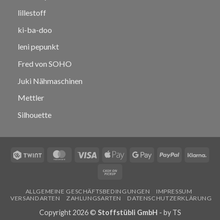
lillestoff
ki-ba-doo
leni pepunkt
Fred von SOHO
Juki Nähmaschinen
Mettler
Silhouette
Twint
MasterCard
Visa
Apple
Google
PayPal
Klar
Pay
Pay
Cash
on
ALLGEMEINE GESCHÄFTSBEDINGUNGEN
IMPRESSUM
Pickup
VERSANDARTEN
ZAHLUNGSARTEN
DATENSCHUTZERKLÄRUNG
Copyright 2026 ©
Stoffstübli GmbH
- by
TS