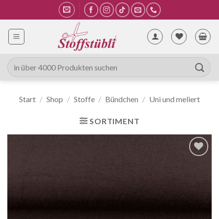
Zum
Inhalt
springen
Suche
nach:
Start
/
Shop
/
Stoffe
/
Bündchen
/
Uni und meliert
SORTIMENT