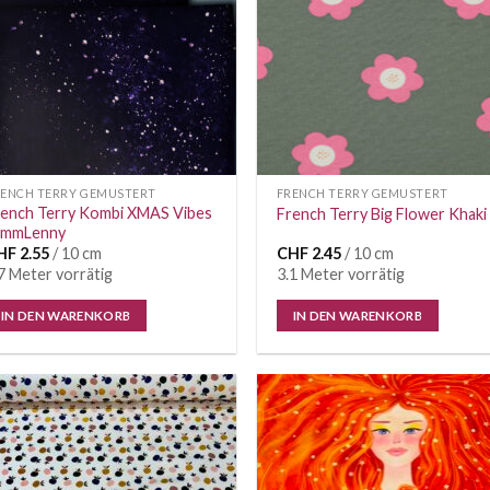
RENCH TERRY GEMUSTERT
FRENCH TERRY GEMUSTERT
rench Terry Kombi XMAS Vibes
French Terry Big Flower Khaki
ammLenny
HF
2.55
/ 10 cm
CHF
2.45
/ 10 cm
7 Meter vorrätig
3.1 Meter vorrätig
IN DEN WARENKORB
IN DEN WARENKORB
Auf die
Auf di
Wunschliste
Wunschl