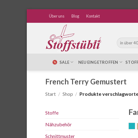
Zum
Über uns
Blog
Kontakt
Inhalt
springen
Suche
nach:
SALE
NEU EINGETROFFEN
STOF
French Terry Gemustert
Start
/
Shop
/
Produkte verschlagwortet
Fa
Stoffe
Nähzubehör
a
Schnittmuster