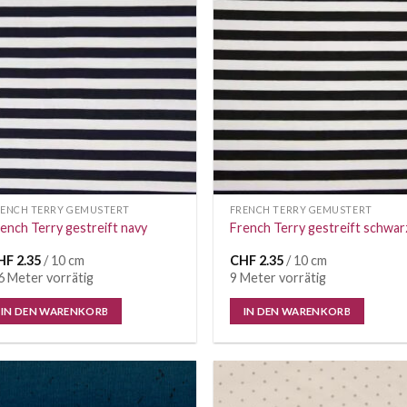
Auf die
Auf di
Wunschliste
Wunschl
RENCH TERRY GEMUSTERT
FRENCH TERRY GEMUSTERT
ench Terry gestreift navy
French Terry gestreift schwar
HF
2.35
/ 10 cm
CHF
2.35
/ 10 cm
6 Meter vorrätig
9 Meter vorrätig
IN DEN WARENKORB
IN DEN WARENKORB