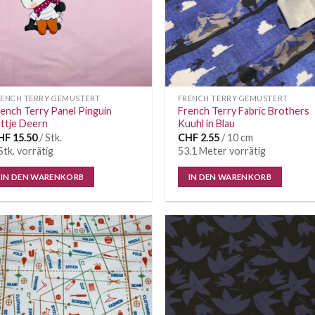
RENCH TERRY GEMUSTERT
FRENCH TERRY GEMUSTERT
ench Terry Panel Pinguin
French Terry Fabric Brothers
ttje Deern
Kuuhl in Blau
HF
15.50
/ Stk.
CHF
2.55
/ 10 cm
Stk. vorrätig
53.1 Meter vorrätig
IN DEN WARENKORB
IN DEN WARENKORB
Auf die
Auf di
Wunschliste
Wunschl