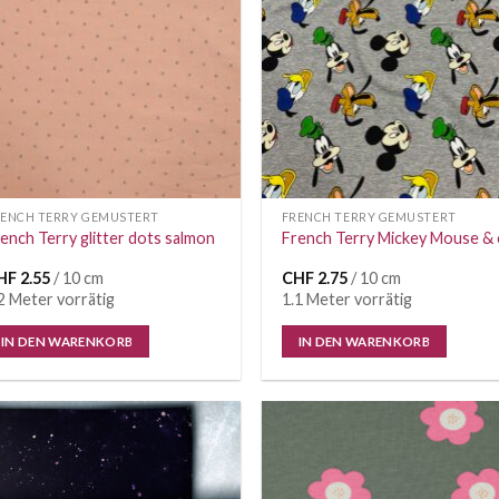
RENCH TERRY GEMUSTERT
FRENCH TERRY GEMUSTERT
ench Terry glitter dots salmon
French Terry Mickey Mouse & 
HF
2.55
/ 10 cm
CHF
2.75
/ 10 cm
2 Meter vorrätig
1.1 Meter vorrätig
IN DEN WARENKORB
IN DEN WARENKORB
Auf die
Auf di
Wunschliste
Wunschl