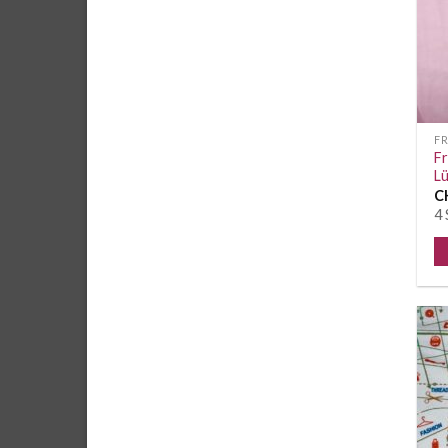
F
Fr
Lü
C
4 