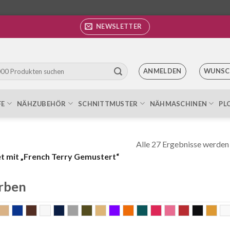
NEWSLETTER
ANMELDEN
WUNSC
FE
NÄHZUBEHÖR
SCHNITTMUSTER
NÄHMASCHINEN
PL
Alle 27 Ergebnisse werden
 mit „French Terry Gemustert“
rben
qua
beige
blau
braun
Bunt
dunkelblau
grau
khaki
Lachs
Lila
orange
petrol
pink
rosa
rot
schwar
sen