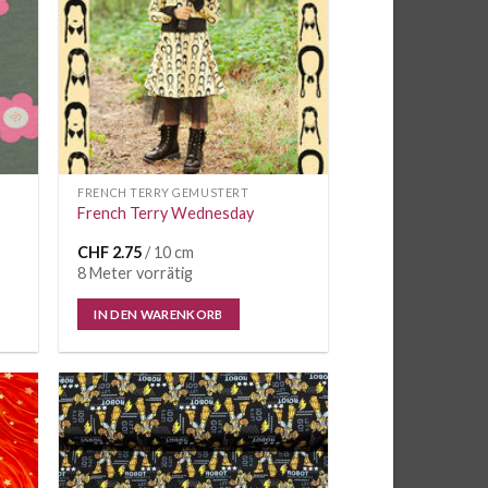
FRENCH TERRY GEMUSTERT
French Terry Wednesday
CHF
2.75
/ 10 cm
8 Meter vorrätig
IN DEN WARENKORB
e
Auf die
iste
Wunschliste