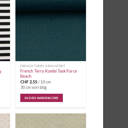
e
Auf die
iste
Wunschliste
FRENCH TERRY GEMUSTERT
French Terry Kombi Task Force
z
Beach
CHF
2.55
/ 10 cm
30 cm vorrätig
IN DEN WARENKORB