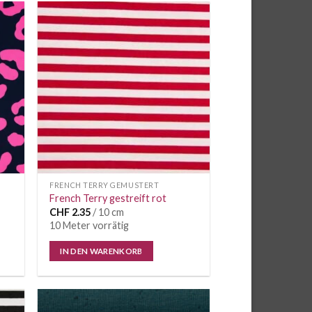
e
Auf die
iste
Wunschliste
FRENCH TERRY GEMUSTERT
French Terry gestreift rot
CHF
2.35
/ 10 cm
10 Meter vorrätig
IN DEN WARENKORB