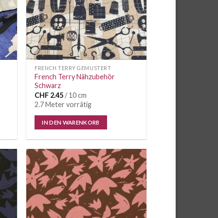
FRENCH TERRY GEMUSTERT
French Terry Nähzubehör
Schwarz
CHF
2.45
/ 10 cm
2.7 Meter vorrätig
IN DEN WARENKORB
e
Auf die
iste
Wunschliste