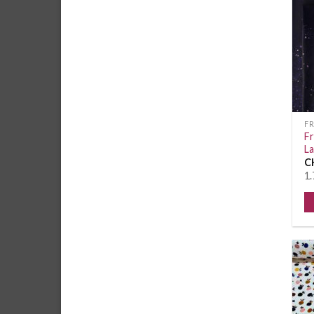
F
F
L
C
1.