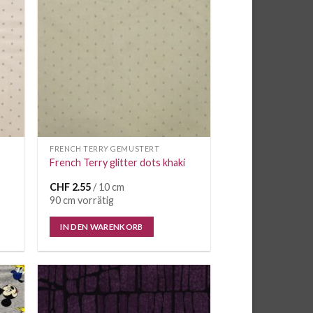
e
Auf die
iste
Wunschliste
FRENCH TERRY GEMUSTERT
French Terry glitter dots khaki
CHF
2.55
/ 10 cm
90 cm vorrätig
IN DEN WARENKORB
e
Auf die
iste
Wunschliste