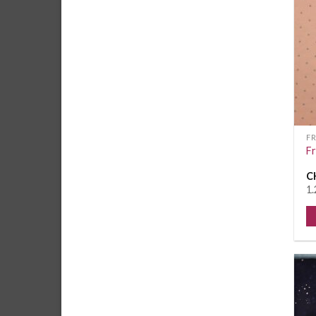
F
Fr
C
1.