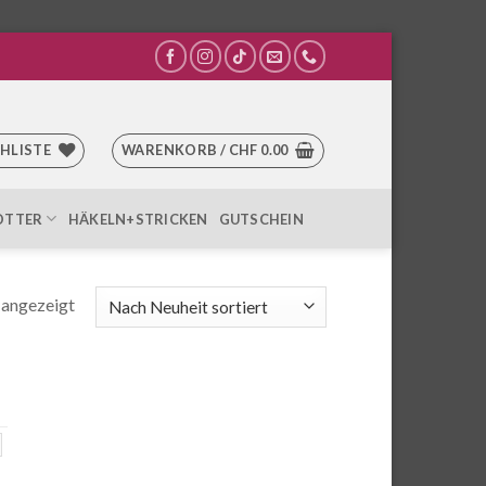
HLISTE
WARENKORB /
CHF
0.00
OTTER
HÄKELN+STRICKEN
GUTSCHEIN
Nach
 angezeigt
Aktualität
sortiert
z
f
weiss