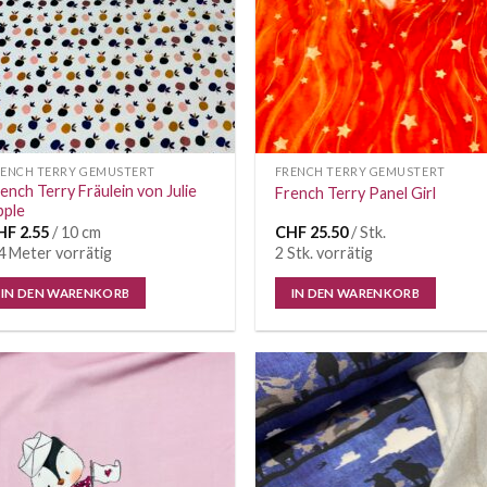
RENCH TERRY GEMUSTERT
FRENCH TERRY GEMUSTERT
ench Terry Fräulein von Julie
French Terry Panel Girl
pple
HF
2.55
/ 10 cm
CHF
25.50
/ Stk.
4 Meter vorrätig
2 Stk. vorrätig
IN DEN WARENKORB
IN DEN WARENKORB
Auf die
Auf di
Wunschliste
Wunschl