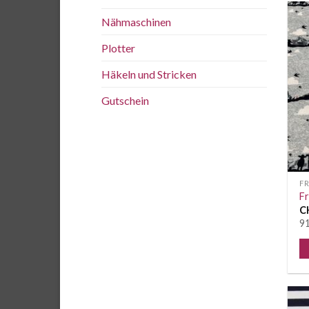
Nähmaschinen
Plotter
Häkeln und Stricken
Gutschein
F
Fr
C
91