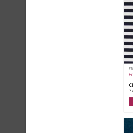
F
Fr
C
7.