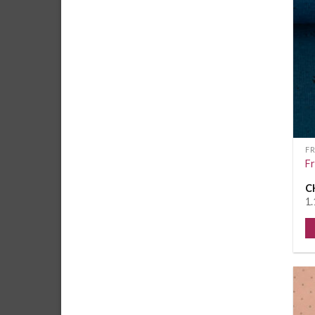
F
Fr
C
1.