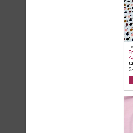
F
Fr
A
C
5.