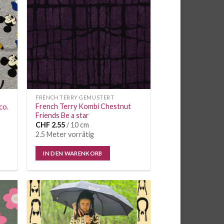
FRENCH TERRY GEMUSTERT
French Terry Kombi Chestnut
co.
Friends Be a star
CHF
2.55
/ 10 cm
2.5 Meter vorrätig
IN DEN WARENKORB
e
Auf die
iste
Wunschliste