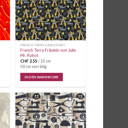
FRENCH TERRY GEMUSTERT
French Terry Fräulein von Julie
Mr. Robot
CHF
2.55
/ 10 cm
50 cm vorrätig
IN DEN WARENKORB
e
Auf die
iste
Wunschliste