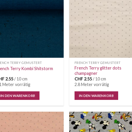
Auf die
Auf di
Wunschliste
Wunschl
RENCH TERRY GEMUSTERT
FRENCH TERRY GEMUSTERT
French Terry glitter dots
ench Terry Kombi Shitstorm
champagner
HF
2.55
/ 10 cm
CHF
2.55
/ 10 cm
1 Meter vorrätig
2.8 Meter vorrätig
IN DEN WARENKORB
IN DEN WARENKORB
Auf die
Auf di
Wunschliste
Wunschl