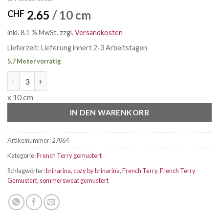
2.65
/ 10 cm
CHF
inkl. 8.1 % MwSt.
zzgl.
Versandkosten
Lieferzeit:
Lieferung innert 2-3 Arbeitstagen
5.7 Meter vorrätig
French Terry Cozy Flower Navy by brinarina Menge
x 10 cm
IN DEN WARENKORB
Artikelnummer:
27064
Kategorie:
French Terry gemustert
Schlagwörter:
brinarina
,
cozy by brinarina
,
French Terry
,
French Terry
Gemustert
,
sommersweat gemustert