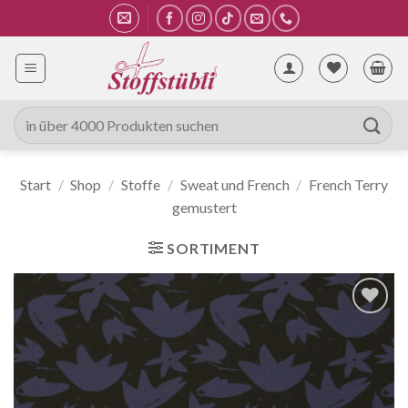
Zum
Inhalt
springen
Suche
nach:
Start
/
Shop
/
Stoffe
/
Sweat und French
/
French Terry
gemustert
SORTIMENT
Auf die
Wunschliste