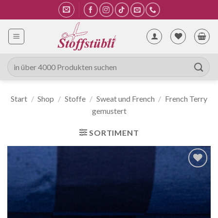
Zum
Inhalt
springen
Suche
nach:
Start
/
Shop
/
Stoffe
/
Sweat und French
/
French Terry
gemustert
SORTIMENT
Auf die
Wunschliste