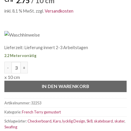
2.75
/ 10 cm
inkl. 8.1 % MwSt.
zzgl.
Versandkosten
Lieferzeit:
Lieferung innert 2-3 Arbeitstagen
2.2 Meter vorrätig
French Terry Sk8 Karo blau Menge
x 10 cm
IN DEN WARENKORB
Artikelnummer:
32253
Kategorie:
French Terry gemustert
Schlagwörter:
Checkerboard
,
Karo
,
lycklig Design
,
Sk8
,
skateboard
,
skater
,
Swafing