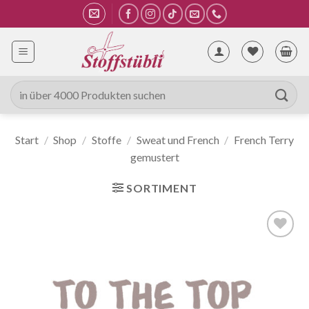
Zum
Inhalt
springen
Suche
nach:
Start
/
Shop
/
Stoffe
/
Sweat und French
/
French Terry
gemustert
SORTIMENT
Auf die
Wunschliste