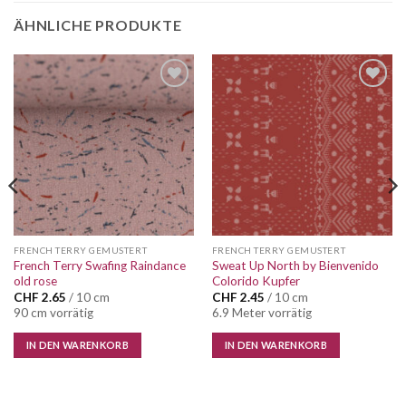
ÄHNLICHE PRODUKTE
Auf die
Auf die
Wunschliste
Wunschliste
FRENCH TERRY GEMUSTERT
FRENCH TERRY GEMUSTERT
French Terry Swafing Raindance
Sweat Up North by Bienvenido
old rose
Colorido Kupfer
CHF
2.65
/ 10 cm
CHF
2.45
/ 10 cm
90 cm vorrätig
6.9 Meter vorrätig
IN DEN WARENKORB
IN DEN WARENKORB