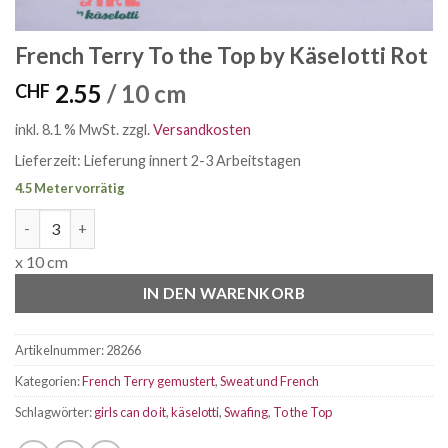
French Terry To the Top by Käselotti Rot
2.55
/ 10 cm
CHF
inkl. 8.1 % MwSt.
zzgl.
Versandkosten
Lieferzeit:
Lieferung innert 2-3 Arbeitstagen
4.5 Meter vorrätig
French Terry To the Top by Käselotti Rot Menge
x 10 cm
IN DEN WARENKORB
Artikelnummer:
28266
Kategorien:
French Terry gemustert
,
Sweat und French
Schlagwörter:
girls can do it
,
käselotti
,
Swafing
,
To the Top