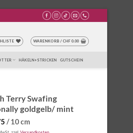
HLISTE
WARENKORB /
CHF
0.00
OTTER
HÄKELN+STRICKEN
GUTSCHEIN
h Terry Swafing
nally goldgelb/ mint
75
/ 10 cm
 MwSt.
zzgl.
Versandkosten