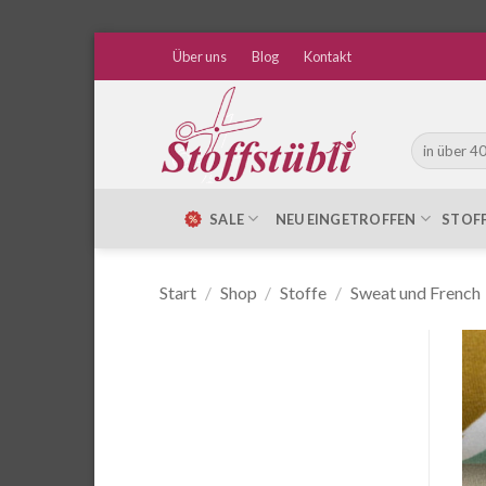
Zum
Über uns
Blog
Kontakt
Inhalt
springen
Suche
nach:
SALE
NEU EINGETROFFEN
STOF
Start
/
Shop
/
Stoffe
/
Sweat und French