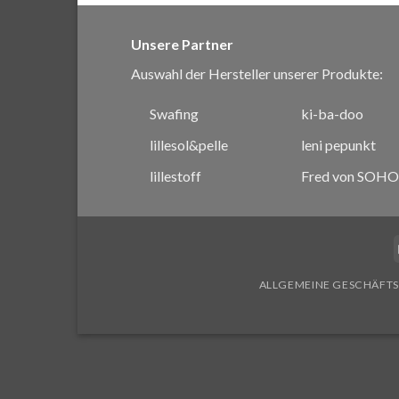
Unsere Partner
Auswahl der Hersteller unserer Produkte:
Swafing
ki-ba-doo
lillesol&pelle
leni pepunkt
lillestoff
Fred von SOHO
ALLGEMEINE GESCHÄFT