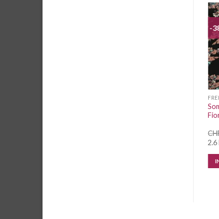
-3
Auf die
Auf die
Wunschliste
Wunschliste
FRENCH TERRY GEMUSTERT
FRENCH TERRY GEMUSTERT
FRE
French Terry Swafing
Som
French Terry Batik coral
Raindance mint
Fio
CHF
2.15
/ 10 cm
CHF
2.65
/ 10 cm
CH
2.1 Meter vorrätig
20 cm vorrätig
2.6
IN DEN WARENKORB
IN DEN WARENKORB
I