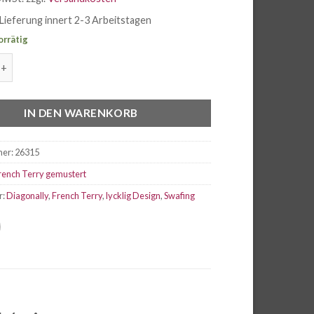
Lieferung innert 2-3 Arbeitstagen
orrätig
rry Swafing Diagonally goldgelb/ mint Menge
IN DEN WARENKORB
mer:
26315
rench Terry gemustert
r:
Diagonally
,
French Terry
,
lycklig Design
,
Swafing