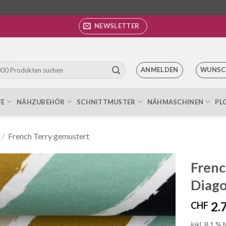
NEWSLETTER
ANMELDEN
WUNSC
FE
NÄHZUBEHÖR
SCHNITTMUSTER
NÄHMASCHINEN
PL
/
French Terry gemustert
Frenc
Diago
Auf die
Wunschliste
2.
CHF
inkl. 8.1 %