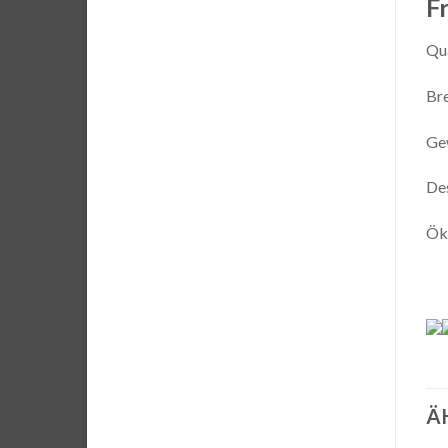
F
Qua
Br
Ge
Des
Ök
Ä