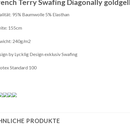
rench Terry Swafing Diagonally goldgel
lität: 95% Baumwolle 5% Elasthan
eite: 155cm
wicht: 240g/m2
ign by Lycklig Design exklusiv Swafing
otex Standard 100
HNLICHE PRODUKTE