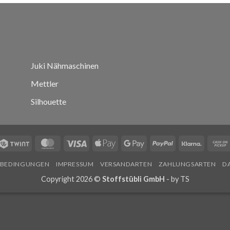
Juki Nähmaschinen
Mettler
Silhouette
Twint
MasterCard
Visa
Apple
Google
PayPal
Klarna
Pay
Pay
SBEDINGUNGEN
IMPRESSUM
VERSANDARTEN
ZAHLUNGSARTEN
D
Copyright 2026 ©
Stoffstübli GmbH
- by
TS