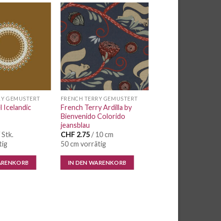
Auf die
Auf die
Wunschliste
Wunschliste
RY GEMUSTERT
FRENCH TERRY GEMUSTERT
 Icelandic
French Terry Ardilla by
Bienvenido Colorido
jeansblau
 Stk.
CHF
2.75
/ 10 cm
tig
50 cm vorrätig
ARENKORB
IN DEN WARENKORB