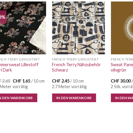
8%
Auf die
Auf die
Wunschliste
Wunschliste
NCH TERRY GEMUSTERT
FRENCH TERRY GEMUSTERT
FRENCH TER
mersweat Lillestoff
French Terry Nähzubehör
Sweat Panel
ri Dark
Schwarz
olivgrün
Ursprünglicher
Aktueller
F
2.65
CHF
1.65
/ 10 cm
CHF
2.45
/ 10 cm
CHF
30.00
/
Preis
Preis
 Meter vorrätig
2.7 Meter vorrätig
2 Stk. vorrä
war:
ist:
CHF 2.65
CHF 1.65.
N DEN WARENKORB
IN DEN WARENKORB
IN DEN W