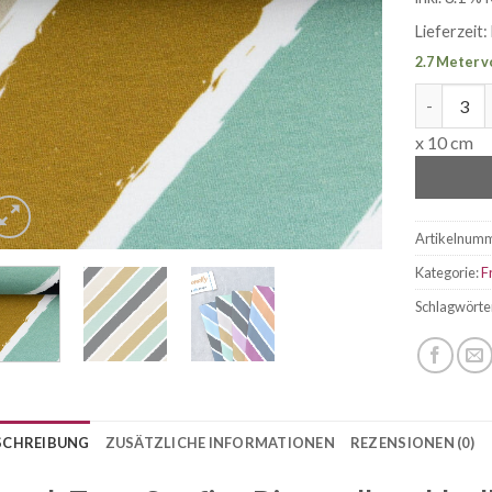
Lieferzeit:
2.7 Meter v
French Te
x 10 cm
Artikelnum
Kategorie:
F
Schlagwörte
SCHREIBUNG
ZUSÄTZLICHE INFORMATIONEN
REZENSIONEN (0)