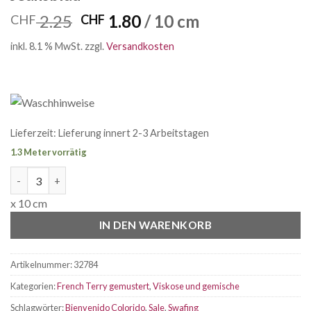
Ursprünglicher
Aktueller
2.25
1.80
/ 10 cm
CHF
CHF
Preis
Preis
inkl. 8.1 % MwSt.
zzgl.
Versandkosten
war:
ist:
CHF 2.25
CHF 1.80.
Lieferzeit:
Lieferung innert 2-3 Arbeitstagen
1.3 Meter vorrätig
Viskose Webware Down Under Jeansblau Menge
x 10 cm
IN DEN WARENKORB
Artikelnummer:
32784
Kategorien:
French Terry gemustert
,
Viskose und gemische
Schlagwörter:
Bienvenido Colorido
,
Sale
,
Swafing