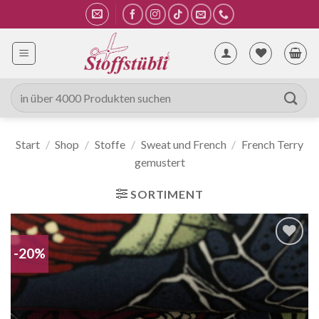
Zum
Inhalt
springen
Suche
nach:
Start
/
Shop
/
Stoffe
/
Sweat und French
/
French Terry
gemustert
SORTIMENT
-20%
Auf die
Wunschliste