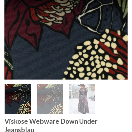
Viskose Webware Down Under
Jeansblau