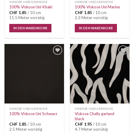
VISKOSE UND GEMISCHE
VISKOSE UND GEMISCHE
100% Viskose Uni Khaki
100% Viskose Uni Marine
CHF
1.85
/ 10 cm
CHF
1.85
/ 10 cm
11.5 Meter vorrätig
2.3 Meter vorrätig
IN DEN WARENKORB
IN DEN WARENKORB
VISKOSE UND GEMISCHE
VISKOSE UND GEMISCHE
Viskose Chally garland
100% Viskose Uni Schwarz
black
CHF
1.85
/ 10 cm
CHF
1.95
/ 10 cm
2.5 Meter vorrätig
4.7 Meter vorrätig