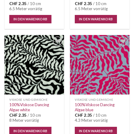
CHF
2.35
/ 10 cm
CHF
2.35
/ 10 cm
6.5 Meter vorrätig
6.5 Meter vorrätig
IN DEN WARENKORB
IN DEN WARENKORB
VISKOSE UND GEMISCHE
VISKOSE UND GEMISCHE
100%Viskose Dancing
100%Viskose Dancing
Algae white
Algae blue
CHF
2.35
/ 10 cm
CHF
2.35
/ 10 cm
8 Meter vorrätig
4.3 Meter vorrätig
IN DEN WARENKORB
IN DEN WARENKORB