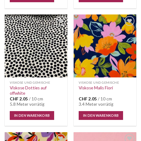
VISKOSE UND GEMISCHE
VISKOSE UND GEMISCHE
Viskose Dotties auf
Viskose Malis Fiori
offwhite
CHF
2.05
/ 10 cm
CHF
2.05
/ 10 cm
5.8 Meter vorrätig
3.4 Meter vorrätig
IN DEN WARENKORB
IN DEN WARENKORB