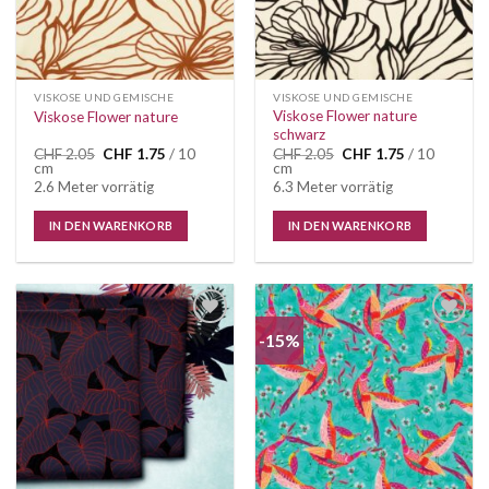
VISKOSE UND GEMISCHE
VISKOSE UND GEMISCHE
Viskose Flower nature
Viskose Flower nature
schwarz
Ursprünglicher
Aktueller
Ursprünglicher
Aktueller
CHF
2.05
CHF
1.75
/ 10
CHF
2.05
CHF
1.75
/ 10
Preis
Preis
Preis
Preis
cm
cm
war:
ist:
war:
ist:
2.6 Meter vorrätig
6.3 Meter vorrätig
CHF 2.05
CHF 1.75.
CHF 2.05
CHF 1.75.
IN DEN WARENKORB
IN DEN WARENKORB
-15%