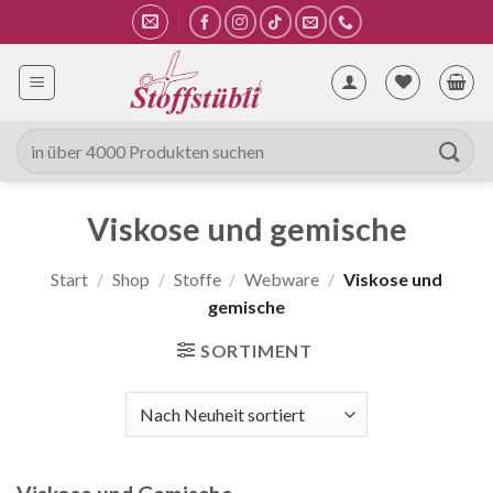
Zum
Inhalt
springen
Suche
nach:
Viskose und gemische
Start
/
Shop
/
Stoffe
/
Webware
/
Viskose und
gemische
SORTIMENT