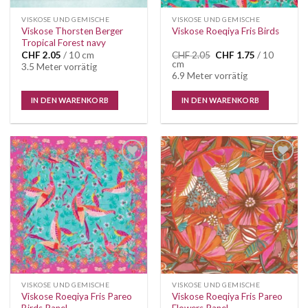
VISKOSE UND GEMISCHE
VISKOSE UND GEMISCHE
Viskose Thorsten Berger
Viskose Roeqiya Fris Birds
Tropical Forest navy
Ursprünglicher
Aktueller
CHF
2.05
/ 10 cm
CHF
2.05
CHF
1.75
/ 10
Preis
Preis
cm
3.5 Meter vorrätig
war:
ist:
6.9 Meter vorrätig
CHF 2.05
CHF 1.75.
IN DEN WARENKORB
IN DEN WARENKORB
VISKOSE UND GEMISCHE
VISKOSE UND GEMISCHE
Viskose Roeqiya Fris Pareo
Viskose Roeqiya Fris Pareo