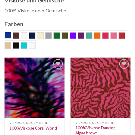
Viskose und Gemische
100% Viskose oder Gemische
Farben
blau
braun
Bunt
dunkelblau
ecru
grau
grün
khaki
Lila
mauve
mint
orange
pink
rosa
rot
sand
schwarz
Türkis
weiss
VISKOSE UND GEMISCHE
VISKOSE UND GEMISCHE
100%Viskose Dancing
100%Viskose Coral World
Algae brown