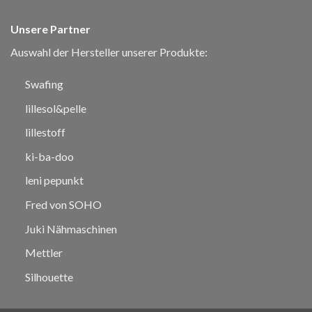
Unsere Partner
Auswahl der Hersteller unserer Produkte:
Swafing
lillesol&pelle
lillestoff
ki-ba-doo
leni pepunkt
Fred von SOHO
Juki Nähmaschinen
Mettler
Silhouette