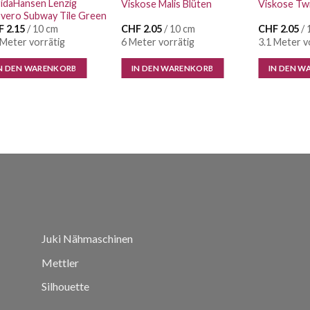
idaHansen Lenzig
Viskose Malis Blüten
Viskose Twi
vero Subway Tile Green
F
2.15
/ 10 cm
CHF
2.05
/ 10 cm
CHF
2.05
/ 
 Meter vorrätig
6 Meter vorrätig
3.1 Meter v
N DEN WARENKORB
IN DEN WARENKORB
IN DEN W
Juki Nähmaschinen
Mettler
Silhouette