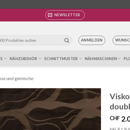
NEWSLETTER
ANMELDEN
WUNSC
FE
NÄHZUBEHÖR
SCHNITTMUSTER
NÄHMASCHINEN
PL
ose und gemische
Visko
doubl
Auf die
Wunschliste
2.
CHF
inkl. 8.1 %