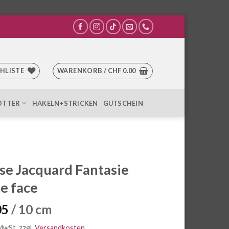
HLISTE
WARENKORB /
CHF
0.00
OTTER
HÄKELN+STRICKEN
GUTSCHEIN
se Jacquard Fantasie
e face
05
/ 10 cm
 MwSt.
zzgl.
Versandkosten