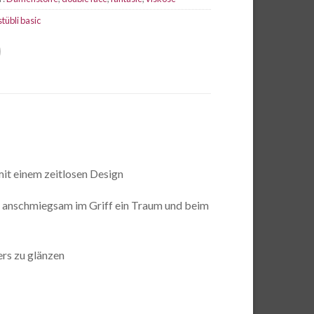
stübli basic
mit einem zeitlosen Design
nd anschmiegsam im Griff ein Traum und beim
rs zu glänzen