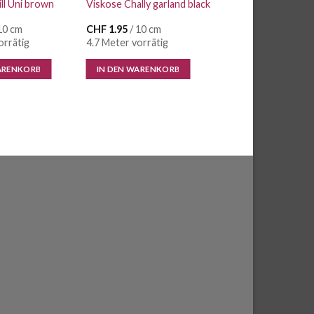
ll Uni brown
Viskose Chally garland black
10 cm
CHF
1.95
/ 10 cm
orrätig
4.7 Meter vorrätig
ARENKORB
IN DEN WARENKORB