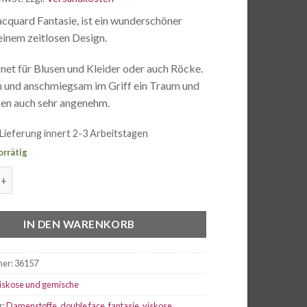
acquard Fantasie, ist ein wunderschöner
 einem zeitlosen Design.
net für Blusen und Kleider oder auch Röcke.
h und anschmiegsam im Griff ein Traum und
en auch sehr angenehm.
Lieferung innert 2-3 Arbeitstagen
orrätig
acquard Fantasie double face Menge
IN DEN WARENKORB
mer:
36157
iskose und gemische
r:
Damenstoffe
,
double face
,
fantasie
,
viskose