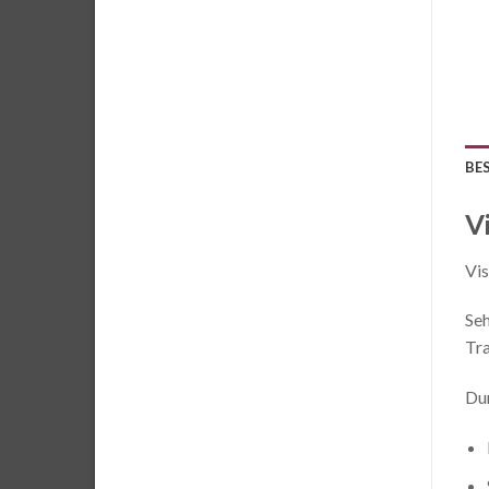
BE
V
Vis
Seh
Tra
Dur