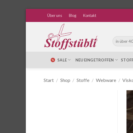
Zum
Über uns
Blog
Kontakt
Inhalt
springen
Suche
nach:
SALE
NEU EINGETROFFEN
STOF
Start
/
Shop
/
Stoffe
/
Webware
/
Visk