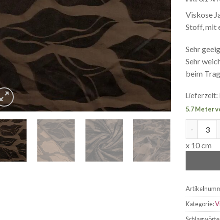
Viskose J
Stoff, mit
Sehr geeig
Sehr weic
beim Trag
Lieferzeit:
5.7 Meter v
Viskose J
x 10 cm
Artikelnum
Kategorie:
V
Schlagwörte