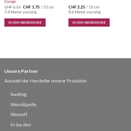
Design
Ursprünglicher
Aktueller
CHF
2.15
CHF
1.75
/ 10 cm
CHF
2.25
/ 10 cm
Preis
Preis
7.4 Meter vorrätig
8.6 Meter vorrätig
war:
ist:
CHF 2.15
CHF 1.75.
IN DEN WARENKORB
IN DEN WARENKORB
Unsere Partner
Auswahl der Hersteller unserer Produkte:
Swafing
lillesol&pelle
lillestoff
ki-ba-doo