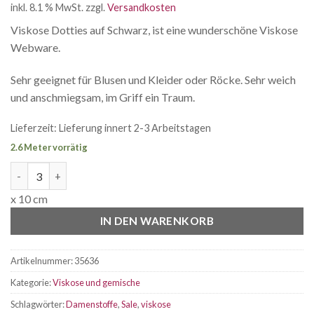
inkl. 8.1 % MwSt.
zzgl.
Versandkosten
war:
ist:
CHF 2.05
CHF 1.75.
Viskose Dotties auf Schwarz, ist eine wunderschöne Viskose
Webware.
Sehr geeignet für Blusen und Kleider oder Röcke. Sehr weich
und anschmiegsam, im Griff ein Traum.
Lieferzeit:
Lieferung innert 2-3 Arbeitstagen
2.6 Meter vorrätig
Viskose Flower nature Menge
x 10 cm
IN DEN WARENKORB
Artikelnummer:
35636
Kategorie:
Viskose und gemische
Schlagwörter:
Damenstoffe
,
Sale
,
viskose