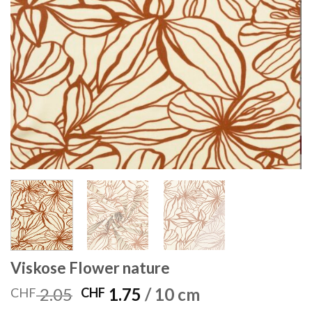
Viskose Flower nature
Ursprünglicher
Aktueller
2.05
1.75
/ 10 cm
CHF
CHF
Preis
Preis