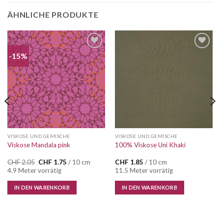
ÄHNLICHE PRODUKTE
-15%
Auf die
Auf die
Wunschliste
Wunschliste
VISKOSE UND GEMISCHE
VISKOSE UND GEMISCHE
Viskose Mandala pink
100% Viskose Uni Khaki
Ursprünglicher
Aktueller
CHF
2.05
CHF
1.75
/ 10 cm
CHF
1.85
/ 10 cm
Preis
Preis
4.9 Meter vorrätig
11.5 Meter vorrätig
war:
ist:
CHF 2.05
CHF 1.75.
IN DEN WARENKORB
IN DEN WARENKORB