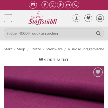
Zum
Inhalt
springen
Suche
nach:
Start
/
Shop
/
Stoffe
/
Webware
/
Viskose und gemische
SORTIMENT
Auf die
Wunschliste