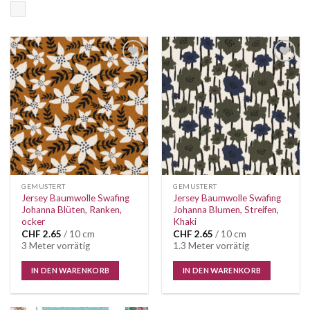
Bunt
Auf die
Auf die
Wunschliste
Wunschliste
GEMUSTERT
GEMUSTERT
Jersey Baumwolle Swafing
Jersey Baumwolle Swafing
Johanna Blüten, Ranken,
Johanna Blumen, Streifen,
ocker
Khaki
CHF
2.65
/ 10 cm
CHF
2.65
/ 10 cm
3 Meter vorrätig
1.3 Meter vorrätig
IN DEN WARENKORB
IN DEN WARENKORB