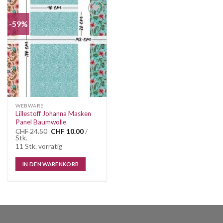
-59%
Auf die
Wunschliste
WEBWARE
Lillestoff Johanna Masken
Panel Baumwolle
Ursprünglicher
Aktueller
CHF
24.50
CHF
10.00
/
Preis
Preis
Stk.
war:
ist:
11 Stk. vorrätig
CHF 24.50
CHF 10.00.
IN DEN WARENKORB