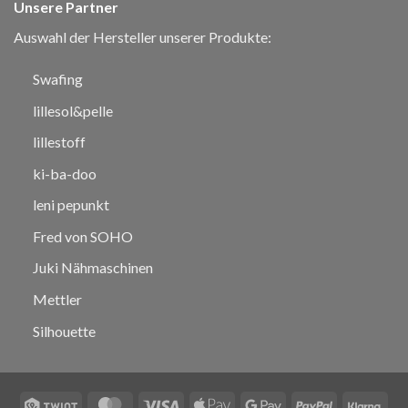
Unsere Partner
Auswahl der Hersteller unserer Produkte:
Swafing
lillesol&pelle
lillestoff
ki-ba-doo
leni pepunkt
Fred von SOHO
Juki Nähmaschinen
Mettler
Silhouette
Twint
MasterCard
Visa
Apple
Google
PayPal
Klar