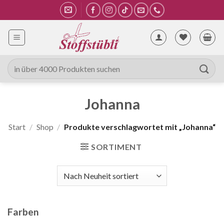
Zum
Inhalt
springen
Suche
nach:
Johanna
Start
/
Shop
/
Produkte verschlagwortet mit „Johanna“
SORTIMENT
Farben