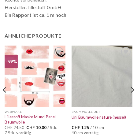
Hersteller: lillestoff GmbH
Ein Rapport ist ca. 1 m hoch
ÄHNLICHE PRODUKTE
-59%
Auf die
Auf die
Wunschliste
Wunschliste
WEBWARE
BAUMWOLLE UNI
Lillestoff Maske Mund Panel
Uni Baumwolle nature (nessel)
Baumwolle
Ursprünglicher
Aktueller
CHF
24.50
CHF
10.00
/ Stk.
CHF
1.25
/ 10 cm
Preis
Preis
7 Stk. vorrätig
40 cm vorrätig
war:
ist: