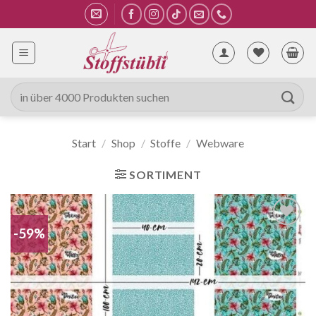
Zum
Inhalt
springen
Suche
nach:
Start
/
Shop
/
Stoffe
/
Webware
SORTIMENT
-59%
Auf die
Wunschliste