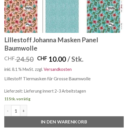
Lillestoff Johanna Masken Panel
Baumwolle
Ursprünglicher
Aktueller
24.50
10.00
/ Stk.
CHF
CHF
Preis
Preis
inkl. 8.1 % MwSt.
zzgl.
Versandkosten
war:
ist:
CHF 24.50
CHF 10.00.
Lillestoff Tiermasken für Grosse Baumwolle
Lieferzeit:
Lieferung innert 2-3 Arbeitstagen
11 Stk. vorrätig
Lillestoff Johanna Masken Panel Baumwolle Menge
IN DEN WARENKORB