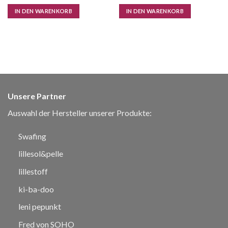
CHF 24.50
CHF 10.00.
IN DEN WARENKORB
IN DEN WARENKORB
Unsere Partner
Auswahl der Hersteller unserer Produkte:
Swafing
lillesol&pelle
lillestoff
ki-ba-doo
leni pepunkt
Fred von SOHO