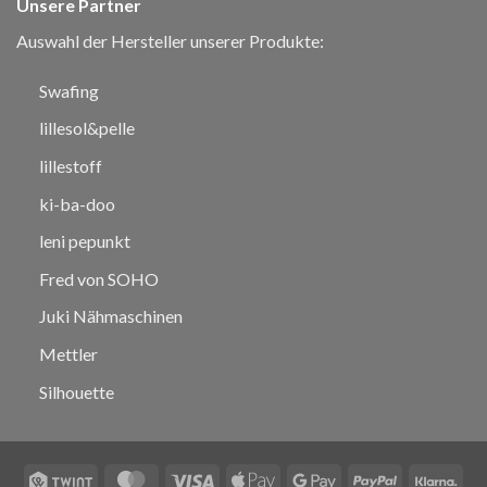
Unsere Partner
Auswahl der Hersteller unserer Produkte:
Swafing
lillesol&pelle
lillestoff
ki-ba-doo
leni pepunkt
Fred von SOHO
Juki Nähmaschinen
Mettler
Silhouette
Twint
MasterCard
Visa
Apple
Google
PayPal
Klar