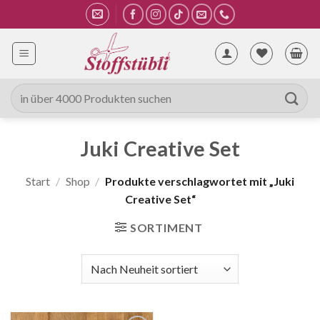
Zum
Inhalt
springen
Suche
nach:
Juki Creative Set
Start
/
Shop
/
Produkte verschlagwortet mit „Juki
Creative Set“
SORTIMENT