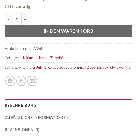
2 Stk. vorrätig
Juki Nähfußset Creative Set 6 Füße für HZL-DX, F/G Serie Meng
IN DEN WARENKORB
Artikelnummer:
27288
Kategorie:
Nähmaschinen-Zubehör
Schlagwörter:
juki
,
Juki Creative Set
,
Juki original Zubehör
,
Juki style yor life
BESCHREIBUNG
ZUSÄTZLICHE INFORMATIONEN
REZENSIONEN (0)