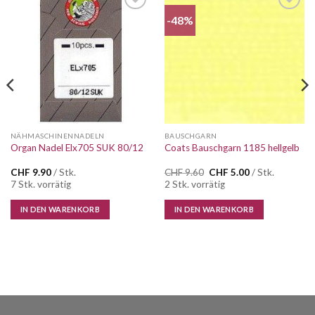
-48%
Auf die
Auf die
Wunschliste
Wunschliste
NÄHMASCHINENNADELN
BAUSCHGARN
Organ Nadel Elx705 SUK 80/12
Coats Bauschgarn 1185 hellgelb
Ursprünglicher
Aktueller
CHF
9.90
/ Stk.
CHF
9.60
CHF
5.00
/ Stk.
Preis
Preis
7 Stk. vorrätig
2 Stk. vorrätig
war:
ist:
CHF 9.60
CHF 5.00.
IN DEN WARENKORB
IN DEN WARENKORB