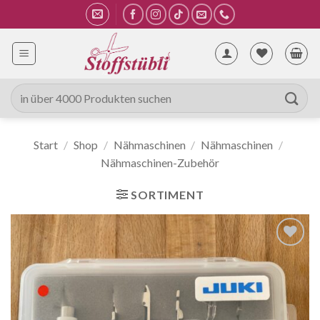
Zum
Inhalt
springen
Suche
nach:
Start
/
Shop
/
Nähmaschinen
/
Nähmaschinen
/
Nähmaschinen-Zubehör
SORTIMENT
Auf die
Wunschliste