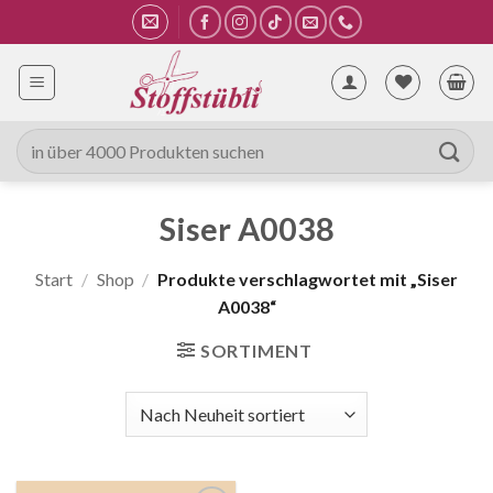
Zum
Inhalt
springen
Suche
nach:
Siser A0038
Start
/
Shop
/
Produkte verschlagwortet mit „Siser
A0038“
SORTIMENT