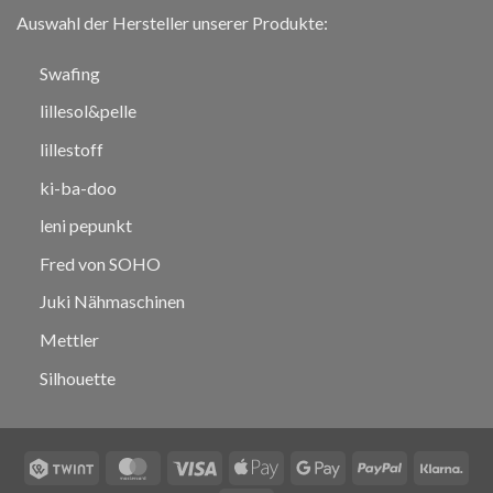
Auswahl der Hersteller unserer Produkte:
Swafing
lillesol&pelle
lillestoff
ki-ba-doo
leni pepunkt
Fred von SOHO
Juki Nähmaschinen
Mettler
Silhouette
Twint
MasterCard
Visa
Apple
Google
PayPal
Klar
Pay
Pay