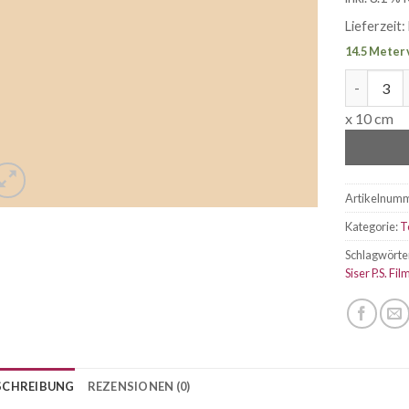
Lieferzeit:
14.5 Meter 
Siser P.S.
x 10 cm
Artikelnum
Kategorie:
T
Schlagwörte
Siser P.S. Fil
SCHREIBUNG
REZENSIONEN (0)