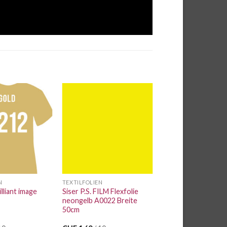
Auf die
Auf die
Wunschliste
Wunschliste
N
TEXTILFOLIEN
illiant image
Siser P.S. FILM Flexfolie
neongelb A0022 Breite
50cm