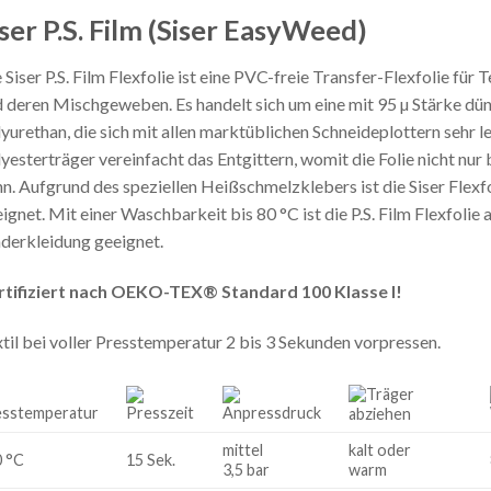
ser P.S. Film (Siser EasyWeed)
 Siser P.S. Film Flexfolie ist eine PVC-freie Transfer-Flexfolie fü
 deren Mischgeweben. Es handelt sich um eine mit 95 µ Stärke dünn
yurethan, die sich mit allen marktüblichen Schneideplottern sehr l
yesterträger vereinfacht das Entgittern, womit die Folie nicht nur b
n. Aufgrund des speziellen Heißschmelzklebers ist die Siser Fle
ignet. Mit einer Waschbarkeit bis 80 °C ist die P.S. Film Flexfol
derkleidung geeignet.
rtifiziert nach OEKO-TEX® Standard 100 Klasse I!
til bei voller Presstemperatur 2 bis 3 Sekunden vorpressen.
mittel
kalt oder
 °C
15 Sek.
3,5 bar
warm