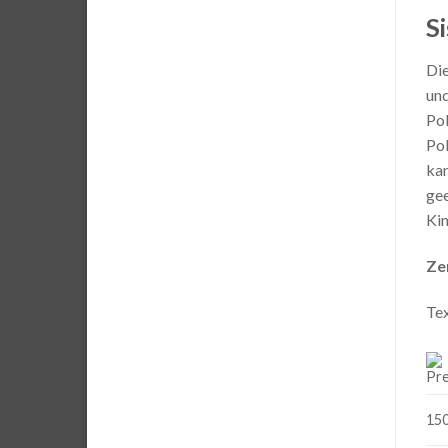
Si
Die
und
Pol
Pol
kan
gee
Kin
Ze
Tex
150