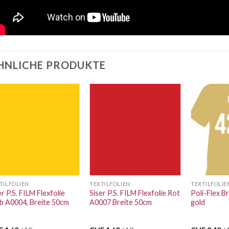
HNLICHE PRODUKTE
Auf die
Auf die
Wunschliste
Wunschliste
TILFOLIEN
TEXTILFOLIEN
TEXTILFOLIE
er P.S. FILM Flexfolie
Siser P.S. FILM Flexfolie Rot
Poli-Flex Br
b A0004, Breite 50cm
A0007 Breite 50cm
gold