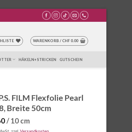
HLISTE
WARENKORB /
CHF
0.00
OTTER
HÄKELN+STRICKEN
GUTSCHEIN
P.S. FILM Flexfolie Pearl
, Breite 50cm
60
/ 10 cm
 MwSt.
zzgl.
Versandkosten