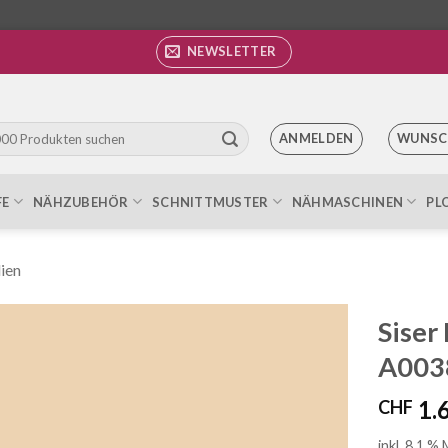
NEWSLETTER
ANMELDEN
WUNSC
FE
NÄHZUBEHÖR
SCHNITTMUSTER
NÄHMASCHINEN
PL
lien
Siser 
A0038
Auf die
Wunschliste
1.
CHF
inkl. 8.1 %