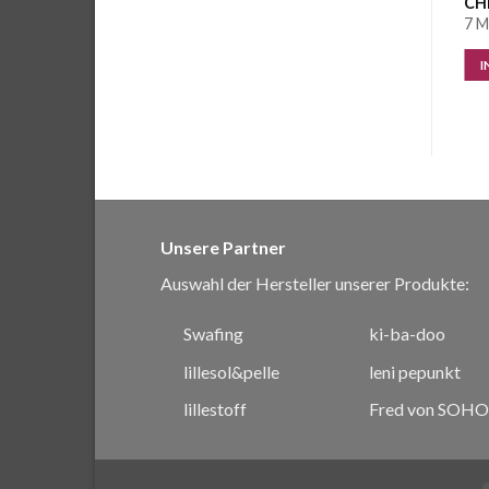
CHF
1.60
/ 10 cm
CHF
1.60
/ 10 cm
CH
7.8 Meter vorrätig
1.8 Meter vorrätig
7 M
IN DEN WARENKORB
IN DEN WARENKORB
I
Unsere Partner
Auswahl der Hersteller unserer Produkte:
Swafing
ki-ba-doo
lillesol&pelle
leni pepunkt
lillestoff
Fred von SOHO