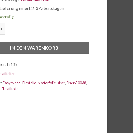
Lieferung innert 2-3 Arbeitstagen
vorrätig
 FILM Flexfolie Pearl A0038, Breite 50cm Menge
IN DEN WARENKORB
mer:
15135
extilfolien
r:
Easy weed
,
Flexfolie
,
plotterfolie
,
siser
,
Siser A0038
,
m
,
Textilfolie