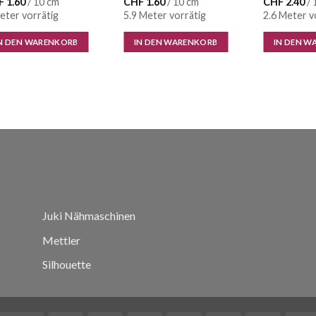
F
1.60
/ 10 cm
CHF
1.60
/ 10 cm
CHF
2.40
/ 
eter vorrätig
5.9 Meter vorrätig
2.6 Meter v
N DEN WARENKORB
IN DEN WARENKORB
IN DEN W
Juki Nähmaschinen
Mettler
Silhouette