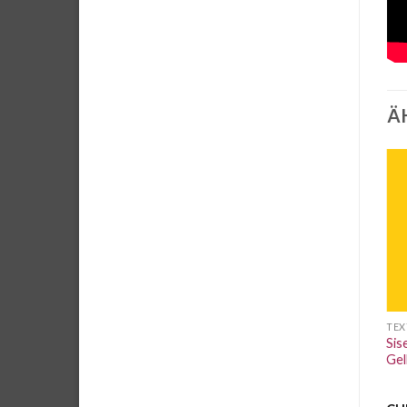
Ä
Auf die
Auf die
Wunschliste
Wunschliste
TEXTILFOLIEN
TEXTILFOLIEN
TEX
Siser P.S. FILM Apple green
Siser P.S. FILM Flexfolie
Sis
A0058 Breite 50cm
Türkis A0012 Breite 50cm
Gel