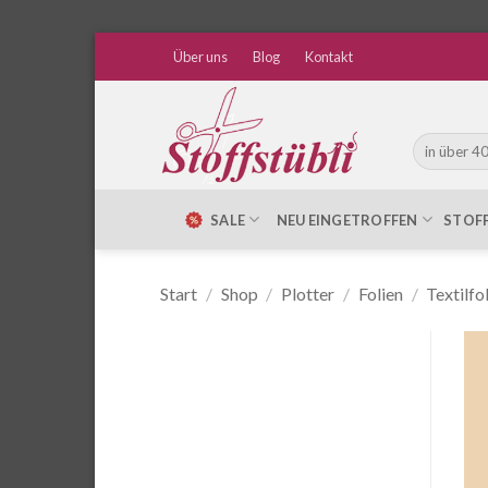
Zum
Über uns
Blog
Kontakt
Inhalt
springen
Suche
nach:
SALE
NEU EINGETROFFEN
STOF
Start
/
Shop
/
Plotter
/
Folien
/
Textilfo