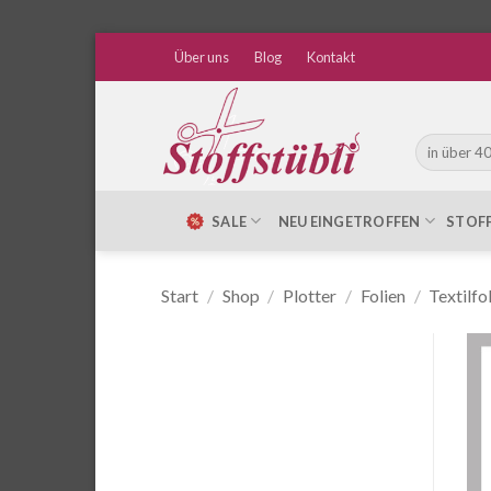
Zum
Über uns
Blog
Kontakt
Inhalt
springen
Suche
nach:
SALE
NEU EINGETROFFEN
STOF
Start
/
Shop
/
Plotter
/
Folien
/
Textilfo