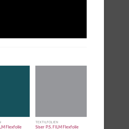
Auf die
Auf die
Wunschliste
Wunschliste
N
TEXTILFOLIEN
ILM Flexfolie
Siser P.S. FILM Flexfolie