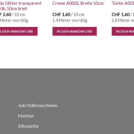
a Glitter transparent
Creme A0002, Breite 50cm
Türkis A00
36, 50cm breit
F
2.60
/ 10 cm
CHF
1.60
/ 10 cm
CHF
1.60
/ 
 Meter vorrätig
1.4 Meter vorrätig
1.8 Meter v
N DEN WARENKORB
IN DEN WARENKORB
IN DEN W
Juki Nähmaschinen
Mettler
Silhouette