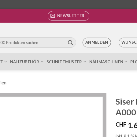
NEWSLETTER
ANMELDEN
WUNSC
FE
NÄHZUBEHÖR
SCHNITTMUSTER
NÄHMASCHINEN
PL
lien
Siser
A0001
Auf die
Wunschliste
1.
CHF
inkl. 8.1 %