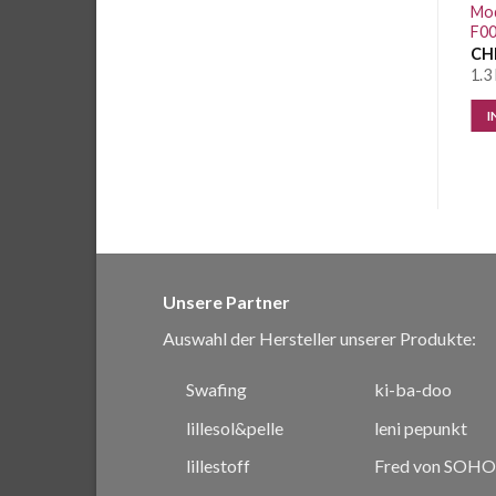
Silber A0021 Breite 50cm
Lilac A0059 Breite 50cm
Mod
F00
CHF
1.60
/ 10 cm
CHF
1.60
/ 10 cm
CH
1.2 Meter vorrätig
6.1 Meter vorrätig
1.3
IN DEN WARENKORB
IN DEN WARENKORB
I
Unsere Partner
Auswahl der Hersteller unserer Produkte:
Swafing
ki-ba-doo
lillesol&pelle
leni pepunkt
lillestoff
Fred von SOHO