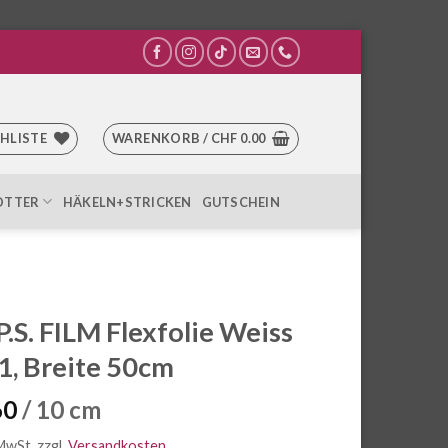
HLISTE
WARENKORB /
CHF
0.00
OTTER
HÄKELN+STRICKEN
GUTSCHEIN
 P.S. FILM Flexfolie Weiss
, Breite 50cm
60
/ 10 cm
 MwSt.
zzgl.
Versandkosten