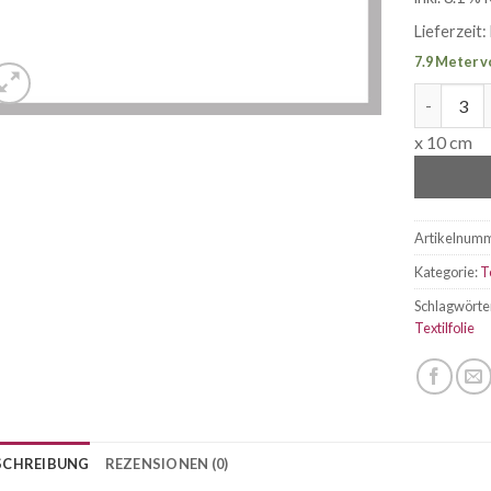
Lieferzeit:
7.9 Meter v
Siser P.S.
x 10 cm
Artikelnum
Kategorie:
T
Schlagwörte
Textilfolie
SCHREIBUNG
REZENSIONEN (0)