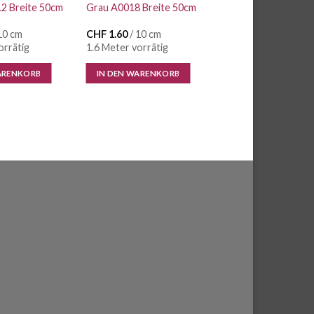
12 Breite 50cm
Grau A0018 Breite 50cm
10 cm
CHF
1.60
/ 10 cm
orrätig
1.6 Meter vorrätig
ARENKORB
IN DEN WARENKORB