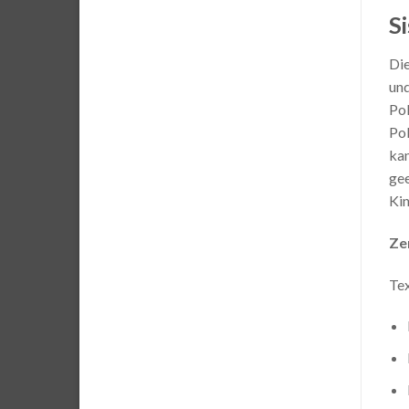
Si
Die
und
Pol
Pol
kan
gee
Kin
Ze
Tex