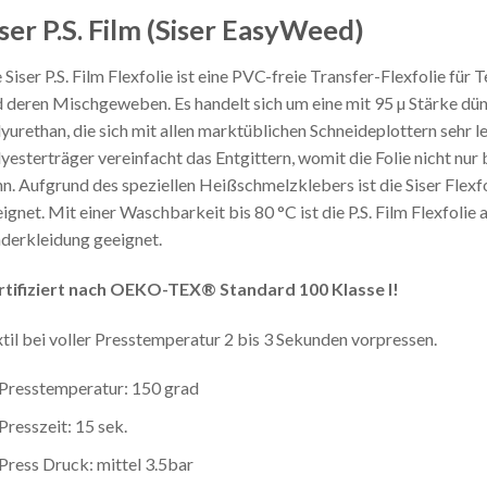
ser P.S. Film (Siser EasyWeed)
 Siser P.S. Film Flexfolie ist eine PVC-freie Transfer-Flexfolie fü
 deren Mischgeweben. Es handelt sich um eine mit 95 µ Stärke dünn
yurethan, die sich mit allen marktüblichen Schneideplottern sehr l
yesterträger vereinfacht das Entgittern, womit die Folie nicht nur b
n. Aufgrund des speziellen Heißschmelzklebers ist die Siser Fle
ignet. Mit einer Waschbarkeit bis 80 °C ist die P.S. Film Flexfol
derkleidung geeignet.
rtifiziert nach OEKO-TEX® Standard 100 Klasse I!
til bei voller Presstemperatur 2 bis 3 Sekunden vorpressen.
Presstemperatur: 150 grad
Presszeit: 15 sek.
Press Druck: mittel 3.5bar