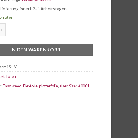
Lieferung innert 2-3 Arbeitstagen
orrätig
 FILM Flexfolie Weiss A0001, Breite 50cm Menge
IN DEN WARENKORB
mer:
15126
extilfolien
r:
Easy weed
,
Flexfolie
,
plotterfolie
,
siser
,
Siser A0001
,