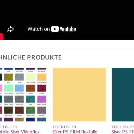
HNLICHE PRODUKTE
Auf die
Auf die
Wunschliste
Wunschliste
TILFOLIEN
TEXTILFOLIEN
TEXTILFOLIE
xfolie Siser Videoflex
Siser P.S. FILM Flexfolie
Siser P.S. F