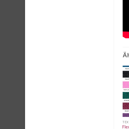
Ä
Auf die
Auf die
Wunschliste
Wunschliste
TEXTILFOLIEN
TEXTILFOLIEN
TEX
Siser P.S. FILM Flexfolie
Siser P.S. FILM Flexfolie
Fle