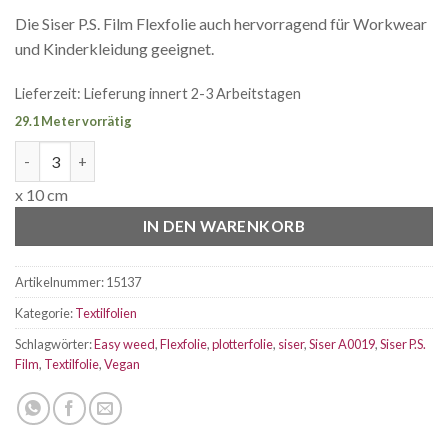
Die Siser P.S. Film Flexfolie auch hervorragend für Workwear
und Kinderkleidung geeignet.
Lieferzeit:
Lieferung innert 2-3 Arbeitstagen
29.1 Meter vorrätig
Siser P.S. FILM Flexfolie schwarz A0019 Menge
x 10 cm
IN DEN WARENKORB
Artikelnummer:
15137
Kategorie:
Textilfolien
Schlagwörter:
Easy weed
,
Flexfolie
,
plotterfolie
,
siser
,
Siser A0019
,
Siser P.S.
Film
,
Textilfolie
,
Vegan