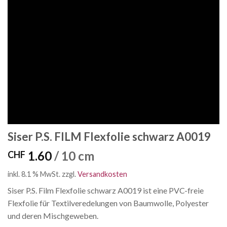
Siser P.S. FILM Flexfolie schwarz A0019
1.60
/ 10 cm
CHF
inkl. 8.1 % MwSt.
zzgl.
Versandkosten
Siser P.S. Film Flexfolie schwarz A0019 ist eine PVC-freie
Flexfolie für Textilveredelungen von Baumwolle, Polyester
und deren Mischgeweben.