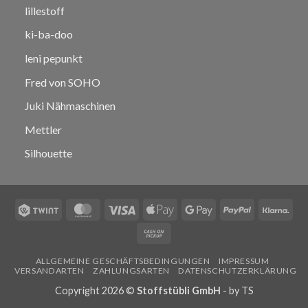
lillestoff
ki-ba-doo
leni pepunkt
Fred von SOHO
Juki Nähmaschinen
Mettler
Silhouette
Twint
MasterCard
Visa
Apple
Google
PayPal
Klar
Pay
Pay
Cash
on
ALLGEMEINE GESCHÄFTSBEDINGUNGEN
IMPRESSUM
Pickup
VERSANDARTEN
ZAHLUNGSARTEN
DATENSCHUTZERKLÄRUNG
Copyright 2026 ©
Stoffstübli GmbH
- by
TS