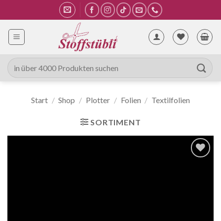
Zum
Inhalt
springen
Suche
nach:
Start
/
Shop
/
Plotter
/
Folien
/
Textilfolien
SORTIMENT
Auf die
Wunschliste