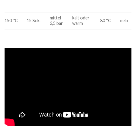
mittel
kalt oder
150 °C
15 Sek.
80 °C
nein
3,5 bar
warm