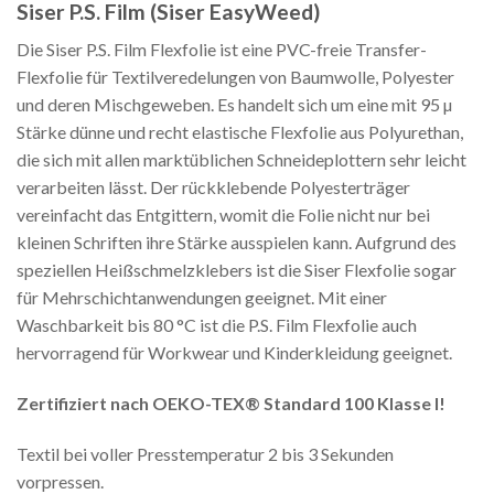
Siser P.S. Film (Siser EasyWeed)
Die Siser P.S. Film Flexfolie ist eine PVC-freie Transfer-
Flexfolie für Textilveredelungen von Baumwolle, Polyester
und deren Mischgeweben. Es handelt sich um eine mit 95 µ
Stärke dünne und recht elastische Flexfolie aus Polyurethan,
die sich mit allen marktüblichen Schneideplottern sehr leicht
verarbeiten lässt. Der rückklebende Polyesterträger
vereinfacht das Entgittern, womit die Folie nicht nur bei
kleinen Schriften ihre Stärke ausspielen kann. Aufgrund des
speziellen Heißschmelzklebers ist die Siser Flexfolie sogar
für Mehrschichtanwendungen geeignet. Mit einer
Waschbarkeit bis 80 °C ist die P.S. Film Flexfolie auch
hervorragend für Workwear und Kinderkleidung geeignet.
Zertifiziert nach OEKO-TEX® Standard 100 Klasse I!
Textil bei voller Presstemperatur 2 bis 3 Sekunden
vorpressen.