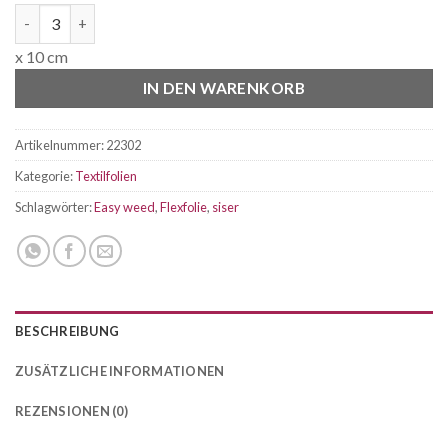
Siser P.S. FILM Flexfolie Creme A0002, Breite 50cm Menge
x 10 cm
IN DEN WARENKORB
Artikelnummer:
22302
Kategorie:
Textilfolien
Schlagwörter:
Easy weed
,
Flexfolie
,
siser
BESCHREIBUNG
ZUSÄTZLICHE INFORMATIONEN
REZENSIONEN (0)