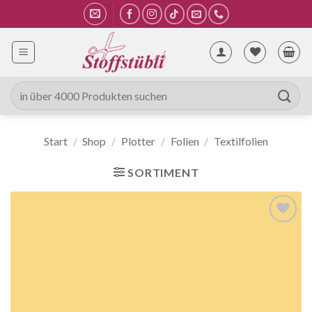
Zum
Inhalt
springen
Suche
nach:
Start
/
Shop
/
Plotter
/
Folien
/
Textilfolien
SORTIMENT