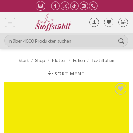
Zum
Inhalt
springen
Suche
nach:
Start
/
Shop
/
Plotter
/
Folien
/
Textilfolien
SORTIMENT
Auf die
Wunschliste