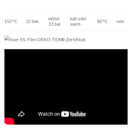
mittel
kalt oder
150 °C
15 Sek.
80 °C
nein
3,5 bar
warm