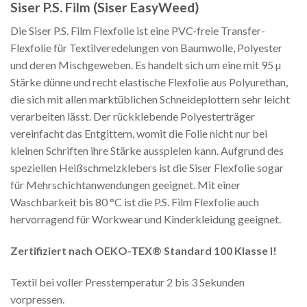
Siser P.S. Film (Siser EasyWeed)
Die Siser P.S. Film Flexfolie ist eine PVC-freie Transfer-
Flexfolie für Textilveredelungen von Baumwolle, Polyester
und deren Mischgeweben. Es handelt sich um eine mit 95 µ
Stärke dünne und recht elastische Flexfolie aus Polyurethan,
die sich mit allen marktüblichen Schneideplottern sehr leicht
verarbeiten lässt. Der rückklebende Polyesterträger
vereinfacht das Entgittern, womit die Folie nicht nur bei
kleinen Schriften ihre Stärke ausspielen kann. Aufgrund des
speziellen Heißschmelzklebers ist die Siser Flexfolie sogar
für Mehrschichtanwendungen geeignet. Mit einer
Waschbarkeit bis 80 °C ist die P.S. Film Flexfolie auch
hervorragend für Workwear und Kinderkleidung geeignet.
Zertifiziert nach OEKO-TEX® Standard 100 Klasse I!
Textil bei voller Presstemperatur 2 bis 3 Sekunden
vorpressen.