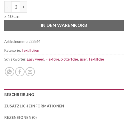
Siser P.S. FILM Flexfolie neongelb A0022 Breite 50cm Menge
x 10 cm
IN DEN WARENKORB
Artikelnummer:
22864
Kategorie:
Textilfolien
Schlagwörter:
Easy weed
,
Flexfolie
,
plotterfolie
,
siser
,
Textilfolie
BESCHREIBUNG
ZUSÄTZLICHE INFORMATIONEN
REZENSIONEN (0)