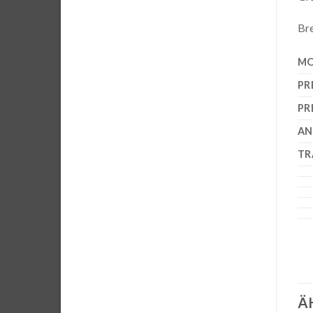
Bre
MO
PR
PR
AN
TR
Ä