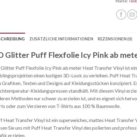
Marke:
Tec
SCHREIBUNG
ZUSÄTZLICHE INFORMATIONEN
REZENSIONEN (0)
D Glitter Puff Flexfolie Icy Pink ab met
Glitter Puff Flexfolie Icy Pink ab meter Heat Transfer Vinyl ist ei
blingsprojekten einen lustigen 3D-Look zu verleihen. Puff Heat Tr
 Grafiken, Texten und Designs auf Kleidungsstücken konzipiert. Es 
htemperatur-Kleidungspressen standhält. Mit diesem Vinyl erziele
eren Methoden nur schwer zu erzielen ist, und es eignet sich herv
rts oder zum Verzieren von T-Shirts aus 100 % Baumwolle.
f Heat Transfer Vinyl ist ein superweiches, mattes Heat Transfer 
sen Sie uns mit Puff Heat Transfer Vinyl den polierten und profess
fik erzielen.