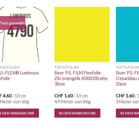
Preis gesenkt
Auf die
Auf die
Wunschliste
Wunschliste
ZIALFOLIEN
TEXTILFOLIEN
TEXTILFOLIE
LI-FLEX® Luminous
Siser P.S. FILM Flexfolie
Siser P.S. F
xfolie
Zitronengelb A0003 Breite
Ozeanblau 
30cm
50cm
F
4.60
/ 10 cm
CHF
1.60
/ 10 cm
CHF
1.60
/ 
 Meter vorrätig
4.9 Meter vorrätig
3 Meter vor
N DEN WARENKORB
IN DEN WARENKORB
IN DEN W