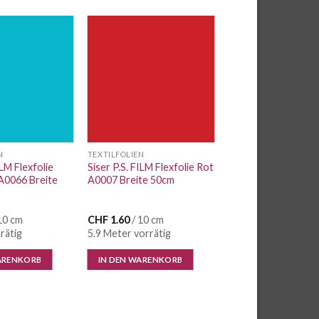
Auf die
Auf die
Wunschliste
Wunschliste
N
TEXTILFOLIEN
ILM Flexfolie
Siser P.S. FILM Flexfolie Rot
A0066 Breite
A0007 Breite 50cm
10 cm
CHF
1.60
/ 10 cm
rätig
5.9 Meter vorrätig
ARENKORB
IN DEN WARENKORB