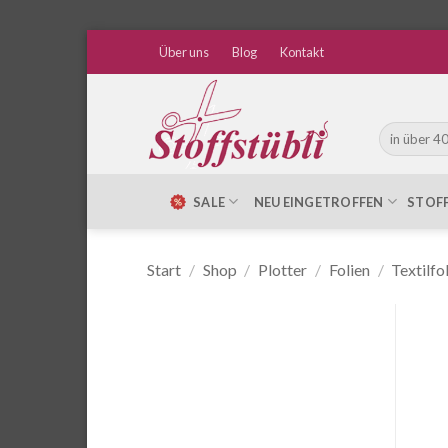
Zum
Über uns
Blog
Kontakt
Inhalt
springen
Suche
nach:
SALE
NEU EINGETROFFEN
STOF
Start
/
Shop
/
Plotter
/
Folien
/
Textilfo