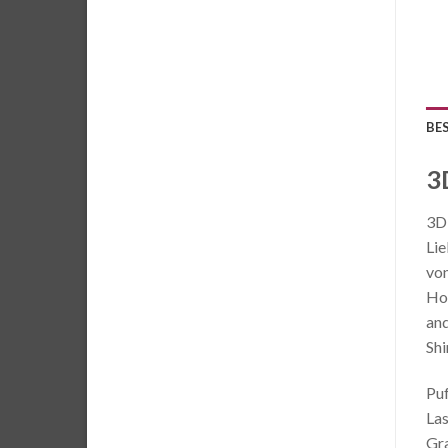
BE
3
3D 
Lie
von
Hoc
and
Shi
Puf
Las
Gra