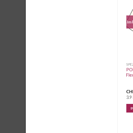
Im 
Auf die
Auf die
Wunschliste
Wunschliste
TEXTILFOLIEN
TEXTILFOLIEN
SPE
Siser P.S. FILM Flexfolie
Siser P.S. FILM Flexfolie
PO
Green A0009 Breite 50cm
Pearl A0038, Breite 50cm
Fle
CHF
1.60
/ 10 cm
CHF
1.60
/ 10 cm
CH
12 Meter vorrätig
14.7 Meter vorrätig
3.9
IN DEN WARENKORB
IN DEN WARENKORB
I