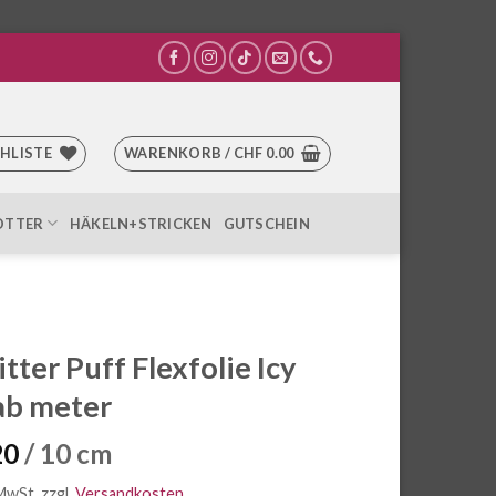
HLISTE
WARENKORB /
CHF
0.00
OTTER
HÄKELN+STRICKEN
GUTSCHEIN
itter Puff Flexfolie Icy
ab meter
20
/ 10 cm
 MwSt.
zzgl.
Versandkosten