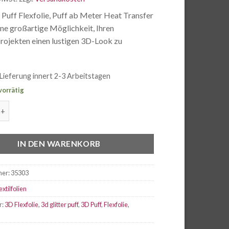
 Puff Flexfolie, Puff ab Meter Heat Transfer
eine großartige Möglichkeit, Ihren
projekten einen lustigen 3D-Look zu
Lieferung innert 2-3 Arbeitstagen
vorrätig
 Puff Flexfolie Icy Pink ab meter Menge
IN DEN WARENKORB
mer:
35303
extilfolien
r:
3D Flexfolie
,
3d glitter puff
,
3D Puff
,
Flexfolie
,