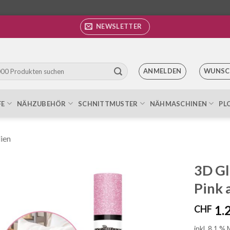
NEWSLETTER
ANMELDEN
WUNSC
FE
NÄHZUBEHÖR
SCHNITTMUSTER
NÄHMASCHINEN
PL
lien
3D Gl
Pink 
Auf die
Wunschliste
1.
CHF
inkl. 8.1 %