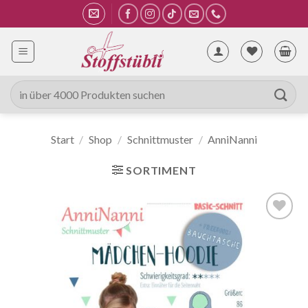
Zum
Inhalt
springen
Suche
nach:
Start
/
Shop
/
Schnittmuster
/
AnniNanni
SORTIMENT
Auf die
Wunschliste