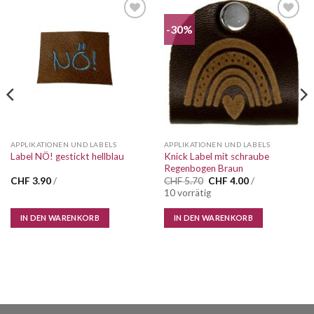
-30%
Auf die
Auf die
Wunschliste
Wunschliste
APPLIKATIONEN UND LABELS
APPLIKATIONEN UND LABELS
Knick Label mit schraube
Label NÖ! gestickt hellblau
Regenbogen Braun
Ursprünglicher
Aktueller
CHF
3.90
/
CHF
5.70
CHF
4.00
/
Preis
Preis
10 vorrätig
war:
ist:
CHF 5.70
CHF 4.00.
IN DEN WARENKORB
IN DEN WARENKORB