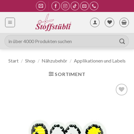
Zum
Inhalt
springen
Suche
nach:
Start
/
Shop
/
Nähzubehör
/
Applikationen und Labels
SORTIMENT
Auf die
Wunschliste