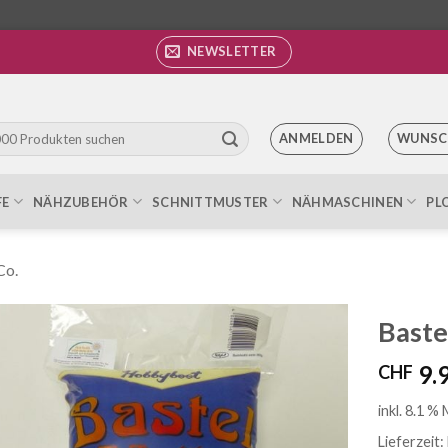
NEWSLETTER
ANMELDEN
WUNSC
FE
NÄHZUBEHÖR
SCHNITTMUSTER
NÄHMASCHINEN
PL
Co.
Baste
9.
CHF
Auf die
Wunschliste
inkl. 8.1 %
Lieferzeit: