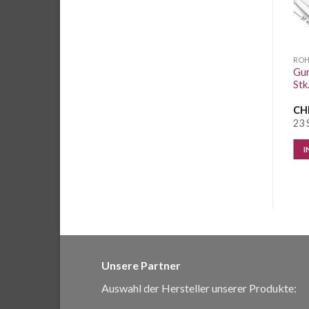
ROHLINGE & CO.
ROHLINGE & CO.
ROH
Karabiner massiv 20mm
Trägerschnalle 25mm
Gur
messing
silbern
Stk
CHF
5.50
/ Stk.
CHF
1.20
/ Stk.
CH
1 Stk. vorrätig
10 Stk. vorrätig
23 
IN DEN WARENKORB
IN DEN WARENKORB
I
Unsere Partner
Auswahl der Hersteller unserer Produkte: