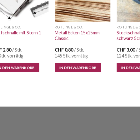
LINGE & CO.
ROHLINGE & CO.
ROHLINGE & 
tschnalle mit Stern 1
Metall Ecken 15x15mm
Steckschnal
.
Classic
schwarz 5c
F
2.80
/ Stk.
CHF
0.80
/ Stk.
CHF
3.00
/ 
Stk. vorrätig
145 Stk. vorrätig
124 Stk. vor
N DEN WARENKORB
IN DEN WARENKORB
IN DEN W