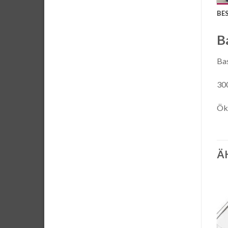
BE
B
Bas
300
Ök
Ä
Auf die
Auf die
Wunschliste
Wunschliste