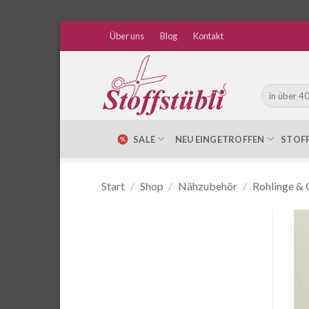
Zum
Über uns
Blog
Kontakt
Inhalt
springen
Suche
nach:
SALE
NEU EINGETROFFEN
STOF
Start
/
Shop
/
Nähzubehör
/
Rohlinge & 