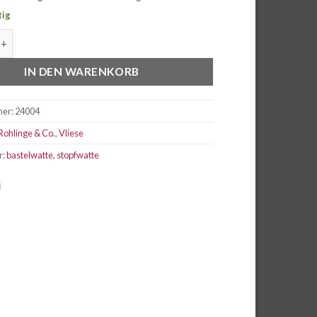
tig
te im Beutel Menge
IN DEN WARENKORB
mer:
24004
Rohlinge & Co.
,
Vliese
r:
bastelwatte
,
stopfwatte