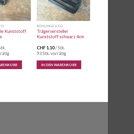
CO.
ROHLINGE & CO.
le Kunststoff
Trägerversteller
m
Kunststoff schwarz 4cm
Stk.
CHF
1.10
/ Stk.
rätig
93 Stk. vorrätig
ARENKORB
IN DEN WARENKORB